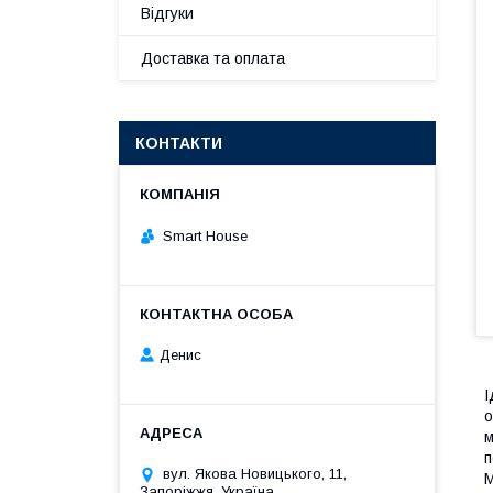
Відгуки
Доставка та оплата
КОНТАКТИ
Smart House
Денис
І
о
м
п
вул. Якова Новицького, 11,
М
Запоріжжя, Україна