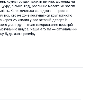
ня: хрумкі горішки, крихти печива, шоколад чи
цукру, більше ягід, рослинне молоко чи зовсім
ьність. Коли хочеться солодкого — просто
 тих, хто не хоче поступатися компактністю
 через 25 хвилин у вас готовий десерт із
кого догляду — після використання пристрій
 змотуванню шнура. Чаша 475 мл — оптимальний
ку будь-якого розміру.