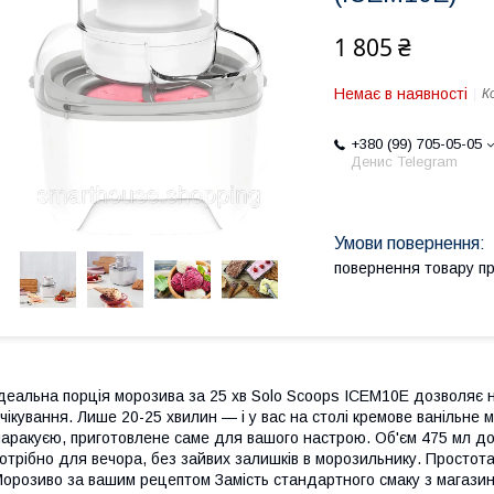
1 805 ₴
Немає в наявності
К
+380 (99) 705-05-05
Денис Telegram
повернення товару п
деальна порція морозива за 25 хв Solo Scoops ICEM10E дозволяє
чікування. Лише 20-25 хвилин — і у вас на столі кремове ванільне
аракуєю, приготовлене саме для вашого настрою. Об'єм 475 мл доз
отрібно для вечора, без зайвих залишків в морозильнику. Простота,
орозиво за вашим рецептом Замість стандартного смаку з магазин