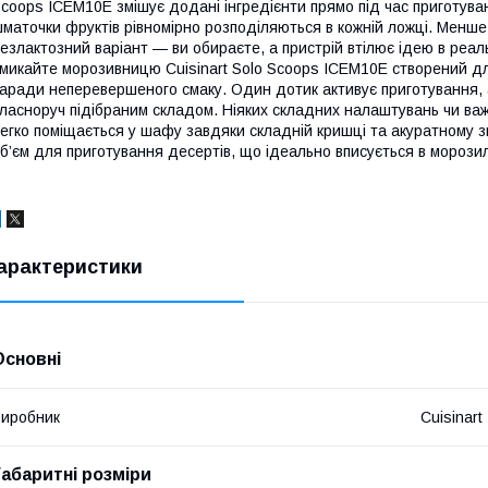
coops ICEM10E змішує додані інгредієнти прямо під час приготуван
маточки фруктів рівномірно розподіляються в кожній ложці. Менше 
езлактозний варіант — ви обираєте, а пристрій втілює ідею в реал
микайте морозивницю Cuisinart Solo Scoops ICEM10E створений для
аради неперевершеного смаку. Один дотик активує приготування, а
ласноруч підібраним складом. Ніяких складних налаштувань чи важ
егко поміщається у шафу завдяки складній кришці та акуратному
б’єм для приготування десертів, що ідеально вписується в морозил
арактеристики
Основні
иробник
Cuisinart
Габаритні розміри