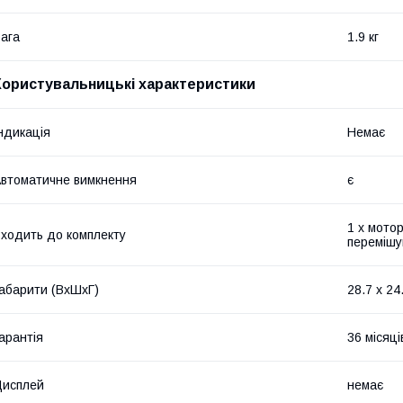
ага
1.9 кг
Користувальницькі характеристики
ндикація
Немає
втоматичне вимкнення
є
1 х мотор
ходить до комплекту
перемішу
абарити (ВхШхГ)
28.7 х 24
арантія
36 місяці
Дисплей
немає