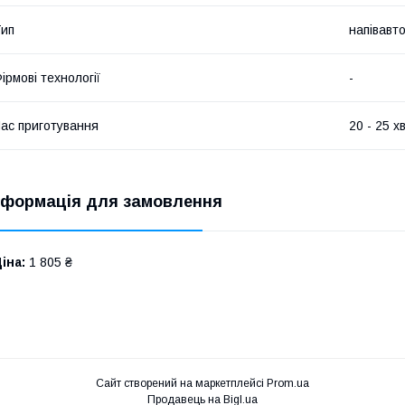
ип
напівавт
ірмові технології
-
ас приготування
20 - 25 х
нформація для замовлення
іна:
1 805 ₴
Сайт створений на маркетплейсі
Prom.ua
Продавець на Bigl.ua