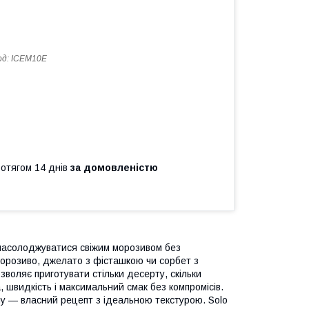
од:
ICEM10E
ротягом 14 днів
за домовленістю
 насолоджуватися свіжим морозивом без
 морозиво, джелато з фісташкою чи сорбет з
воляє приготувати стільки десерту, скільки
 швидкість і максимальний смак без компромісів.
у — власний рецепт з ідеальною текстурою. Solo