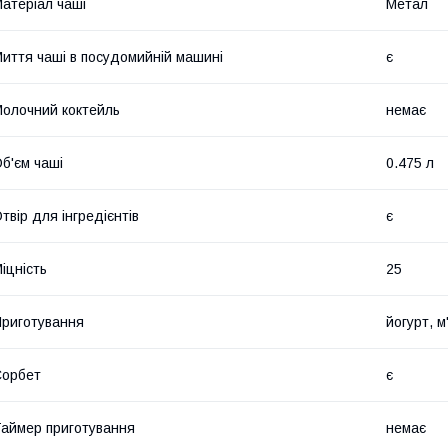
атеріал чаші
Метал
иття чаші в посудомийній машині
є
олочний коктейль
немає
б'єм чаші
0.475 л
твір для інгредієнтів
є
іцність
25
риготування
йогурт, м
Сорбет
є
аймер приготування
немає