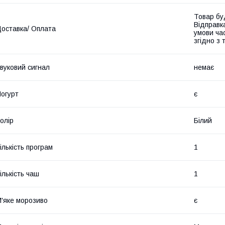
Товар бу
Відправк
оставка/ Оплата
умови час
згідно з
вуковий сигнал
немає
огурт
є
олір
Білий
ількість програм
1
ількість чаш
1
'яке морозиво
є