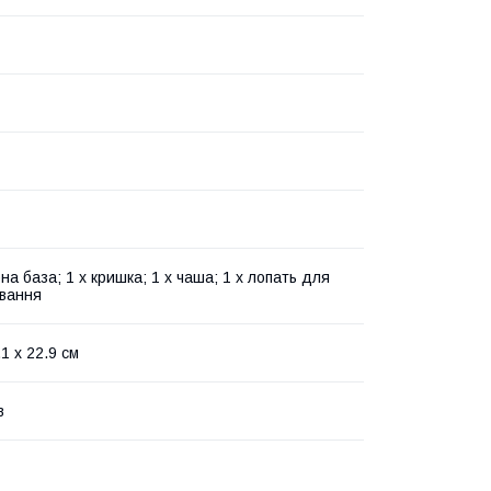
на база; 1 х кришка; 1 х чаша; 1 х лопать для
вання
.1 х 22.9 см
в