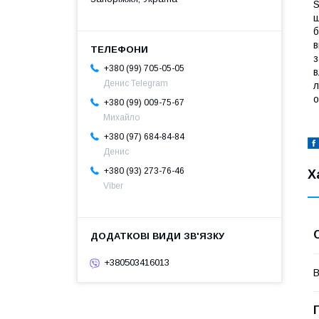
S
ш
б
в
з
+380 (99) 705-05-05
в
Денис Telegram
л
о
+380 (99) 009-75-67
Михайло
+380 (97) 684-84-84
Денис
+380 (93) 273-76-46
Х
Viber
+380503416013
В