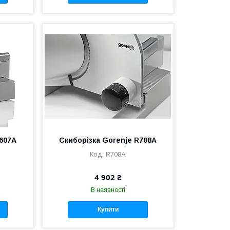
R607A
Скиборізка Gorenje R708A
R708A
4 902 ₴
В наявності
Купити