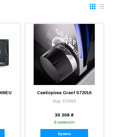
006EU
Скиборізка Graef S72016
S72016
30 308 ₴
В наявності
Купити