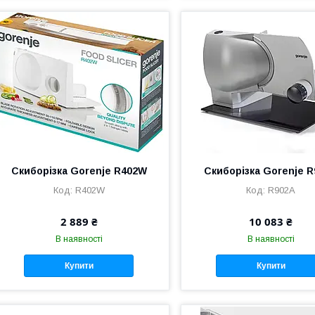
Скиборізка Gorenje R402W
Скиборізка Gorenje 
R402W
R902A
2 889 ₴
10 083 ₴
В наявності
В наявності
Купити
Купити