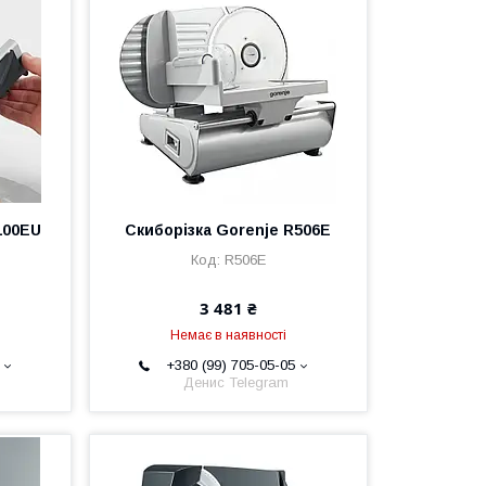
100EU
Скиборізка Gorenje R506E
R506E
3 481 ₴
Немає в наявності
+380 (99) 705-05-05
Денис Telegram