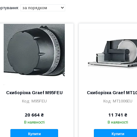
Скиборізка Graef M95FEU
Скиборізка Graef MT1
M95FEU
MT1006EU
20 664 ₴
11 741 ₴
В наявності
В наявності
Купити
Купити