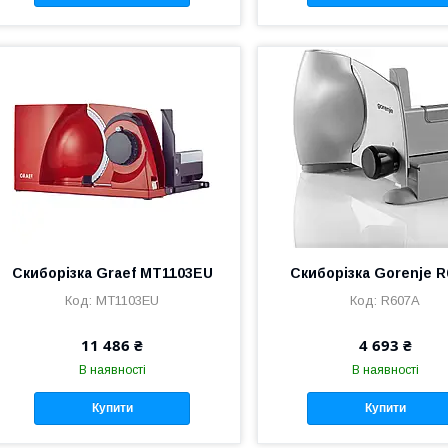
Скиборізка Graef MT1103EU
Скиборізка Gorenje 
MT1103EU
R607A
11 486 ₴
4 693 ₴
В наявності
В наявності
Купити
Купити