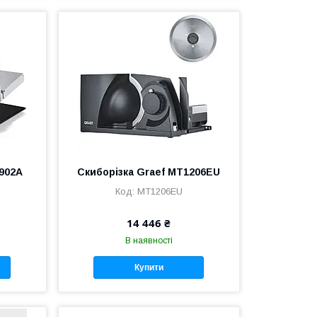
R902A
Скиборізка Graef MT1206EU
MT1206EU
14 446 ₴
В наявності
Купити