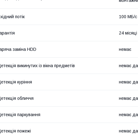
монтажни
хідний потік
100 МБ/с
арантія
24 місяці
аряча заміна HDD
немає
етекція викинутих із вікна предметів
немає да
етекція куріння
немає да
етекція обличчя
немає да
етекція паркування
немає да
етекція пожежі
немає да