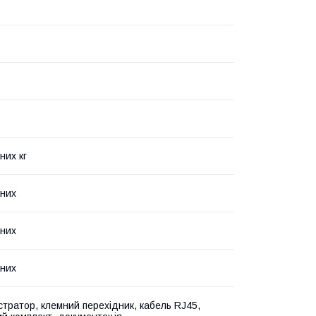
них кг
них
них
них
стратор, клемний перехідник, кабель RJ45,