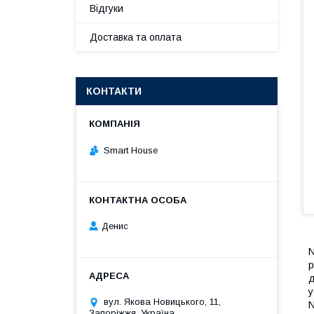
Відгуки
Доставка та оплата
КОНТАКТИ
Smart House
Денис
N
р
д
у
вул. Якова Новицького, 11,
N
Запоріжжя, Україна