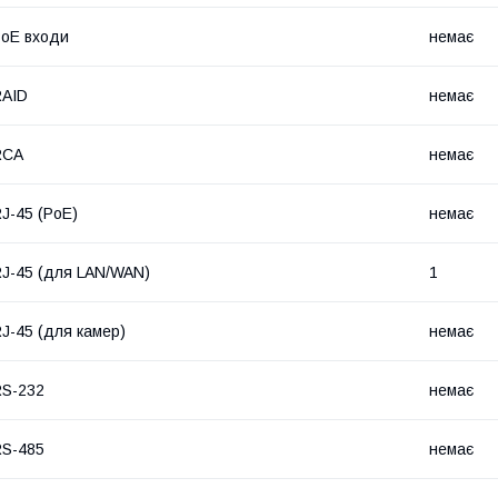
oE входи
немає
RAID
немає
RCA
немає
J-45 (PoE)
немає
J-45 (для LAN/WAN)
1
J-45 (для камер)
немає
S-232
немає
S-485
немає