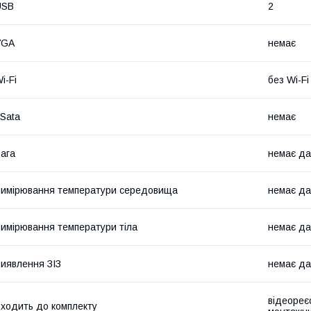
USB
2
VGA
немає
i-Fi
без Wi-Fi
Sata
немає
ага
немає да
имірювання температури середовища
немає да
имірювання температури тіла
немає да
иявлення ЗІЗ
немає да
відеореє
ходить до комплекту