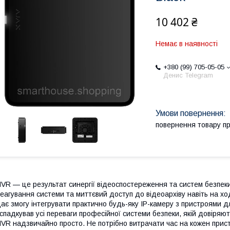
10 402 ₴
Немає в наявності
+380 (99) 705-05-05
Денис Telegram
повернення товару п
VR — це результат синергії відеоспостереження та систем безпеки
еагування системи та миттєвий доступ до відеоархіву навіть на хо
ає змогу інтегрувати практично будь-яку IP-камеру з пристроями д
спадкував усі переваги професійної системи безпеки, якій довіряють
VR надзвичайно просто. Не потрібно витрачати час на кожен пристр