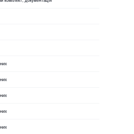
й комплект, документація
них
них
них
них
них