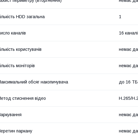
ахист периметру (вторгнення)
немає да
ількість HDD загальна
1
исло каналів
16 каналі
ількість користувачів
немає да
ількість моніторів
немає да
аксимальний обсяг накопичувача
до 16 ТБ
етод стиснення відео
H.265/H.
аркування
немає да
еретин паркану
немає да