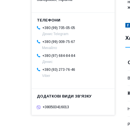
н
ж
+380 (99) 705-05-05
Денис Telegram
Х
+380 (99) 009-75-67
Михайло
+380 (97) 684-84-84
Денис
+380 (93) 273-76-46
Viber
В
+380503416013
P