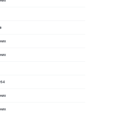
них
в
них
них
264
них
них