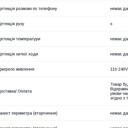
етекція розмови по телефону
немає да
етекція руху
є
етекція температури
немає да
етекція хиткої ходи
немає да
жерело живлення
110-240V
Товар бу
Відправк
оставка/ Оплата
умови час
згідно з
ахист периметра (вторгнення)
немає да