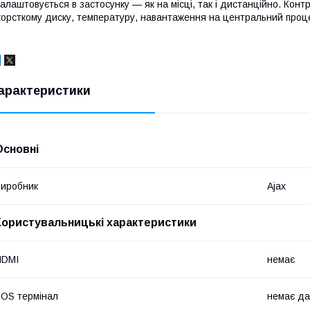
алаштовується в застосунку — як на місці, так і дистанційно. Кон
орсткому диску, температуру, навантаження на центральний проце
арактеристики
Основні
иробник
Ajax
Користувальницькі характеристики
HDMI
немає
OS термінал
немає да