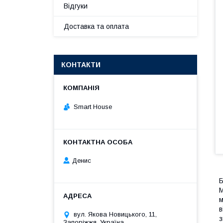
Відгуки
Доставка та оплата
КОНТАКТИ
Smart House
Денис
Б
М
м
в
вул. Якова Новицького, 11,
з
Запоріжжя, Україна