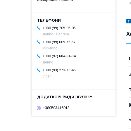
п
+380 (99) 705-05-05
Х
Денис Telegram
+380 (99) 009-75-67
Михайло
+380 (97) 684-84-84
Денис
+380 (93) 273-76-46
В
Viber
Т
+380503416013
P