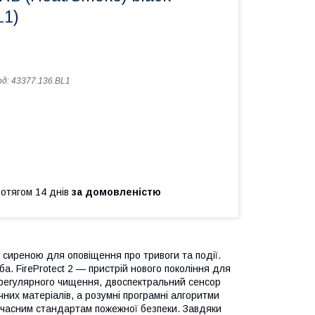
L1)
од:
43377.136.BL1
ротягом 14 днів
за домовленістю
иреною для оповіщення про тривоги та події.
а. FireProtect 2 — пристрій нового покоління для
 регулярного чищення, двоспектральний сенсор
чних матеріалів, а розумні програмні алгоритми
сучасним стандартам пожежної безпеки. Завдяки