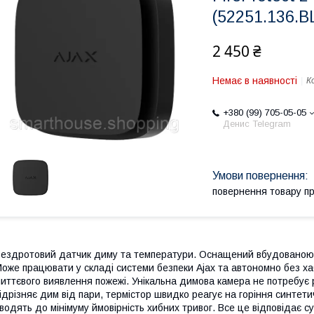
(52251.136.B
2 450 ₴
Немає в наявності
К
+380 (99) 705-05-05
Денис Telegram
повернення товару п
ездротовий датчик диму та температури. Оснащений вбудованою с
оже працювати у складі системи безпеки Ajax та автономно без хаб
иттєвого виявлення пожежі. Унікальна димова камера не потребує
ідрізняє дим від пари, термістор швидко реагує на горіння синтети
водять до мінімуму ймовірність хибних тривог. Все це відповідає 