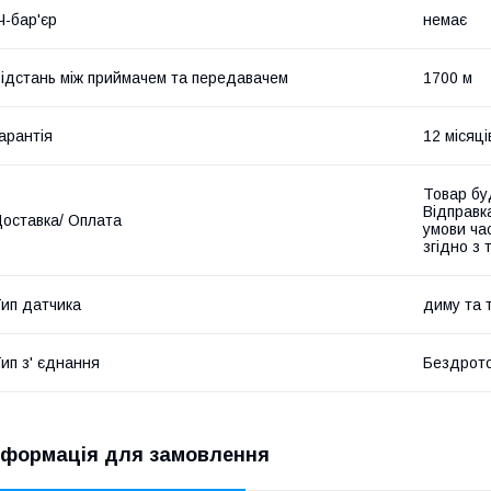
Ч-бар'єр
немає
ідстань між приймачем та передавачем
1700 м
арантія
12 місяці
Товар бу
Відправк
оставка/ Оплата
умови час
згідно з
ип датчика
диму та 
ип з' єднання
Бездрото
нформація для замовлення