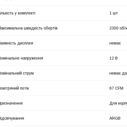
ількість у комплекті
1 шт
аксимальна швидкість обертів
2300 об/
аявність дисплея
немає
омінальне напруження
12 В
омінальний струм
немає да
овітряний потік
67 CFM
ризначення
Для корп
ідсвічування
ARGB