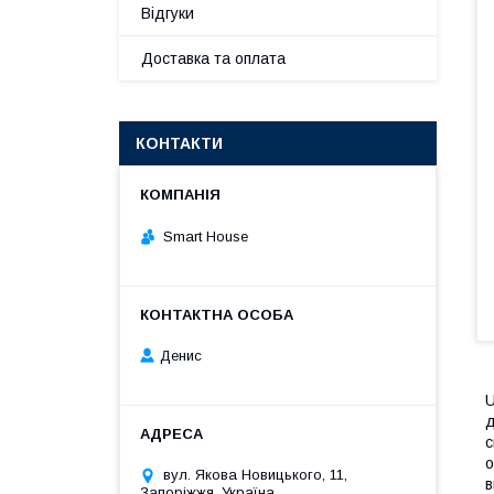
Відгуки
Доставка та оплата
КОНТАКТИ
Smart House
Денис
U
д
с
о
вул. Якова Новицького, 11,
в
Запоріжжя, Україна