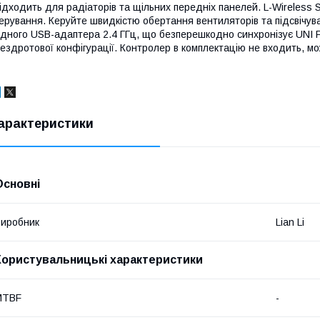
ідходить для радіаторів та щільних передніх панелей. L-Wireless
ерування. Керуйте швидкістю обертання вентиляторів та підсвічув
дного USB-адаптера 2.4 ГГц, що безперешкодно синхронізує UNI F
ездротової конфігурації. Контролер в комплектацію не входить, м
арактеристики
Основні
иробник
Lian Li
Користувальницькі характеристики
MTBF
-