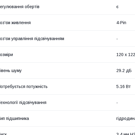
егулювання обертів
є
оз'єм живлення
4-Pin
оз'єм управління підсвічуванням
-
озміри
120 х 122
івень шуму
29.2 дБ
отребується потужність
5.16 Вт
ехнології підсвічування
-
ип підшипника
гідродина
иск
3.4 мм H