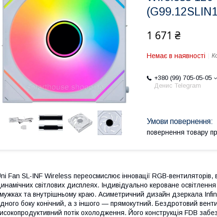
(G99.12SLIN
1 671 ₴
Немає в наявності
К
+380 (99) 705-05-05
Денис Telegram
повернення товару п
ni Fan SL-INF Wireless переосмислює інновації RGB-вентиляторів,
инамічних світлових дисплеях. Індивідуально кероване освітлення 
мужках та внутрішньому краю. Асиметричний дизайн дзеркала Infin
дного боку конічний, а з іншого — прямокутний. Бездротовий венти
исокопродуктивний потік охолодження. Його конструкція FDB забез