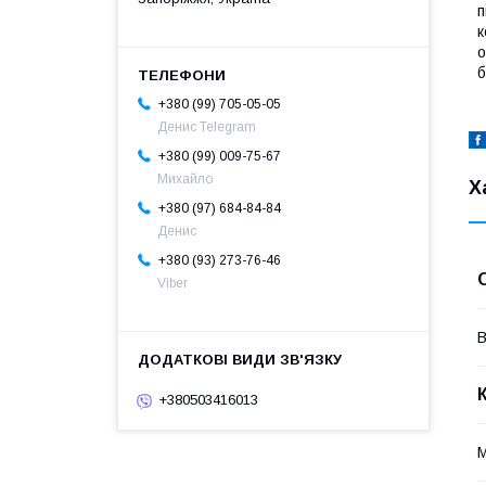
п
к
о
б
+380 (99) 705-05-05
Денис Telegram
+380 (99) 009-75-67
Михайло
Х
+380 (97) 684-84-84
Денис
+380 (93) 273-76-46
Viber
В
+380503416013