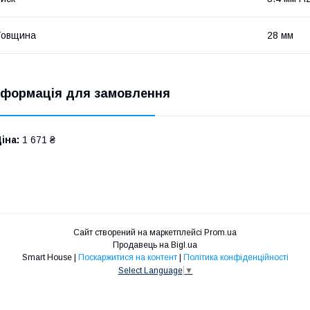
Товщина
28 мм
нформація для замовлення
іна:
1 671 ₴
Сайт створений на маркетплейсі
Prom.ua
Продавець на Bigl.ua
Smart House |
Поскаржитися на контент
|
Політика конфіденційності
Select Language
▼