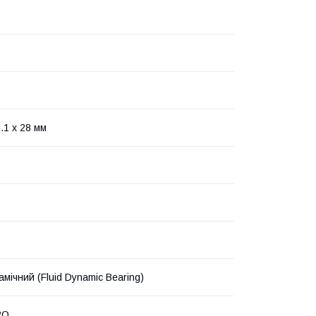
.1 х 28 мм
мічний (Fluid Dynamic Bearing)
2O