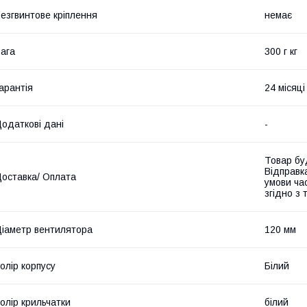
езгвинтове кріплення
немає
ага
300 г кг
арантія
24 місяці
одаткові дані
-
Товар бу
Відправк
оставка/ Оплата
умови час
згідно з
іаметр вентилятора
120 мм
олір корпусу
Білий
олір крильчатки
білий