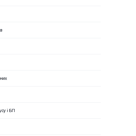
хв
них
усу і БП