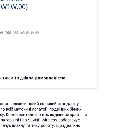
1W1W.00)
од:
G99.12SLIN1W1W.00
ротягом 14 днів
за домовленістю
 встановлюючи новий сміливий стандарт у
по всій маточині лопатей, подвійних бічних
ity. Кожен вентилятор має подвійний край — з
лятор Uni Fan SL-INF Wireless забезпечує
печує плавну та тиху роботу, що ідеально