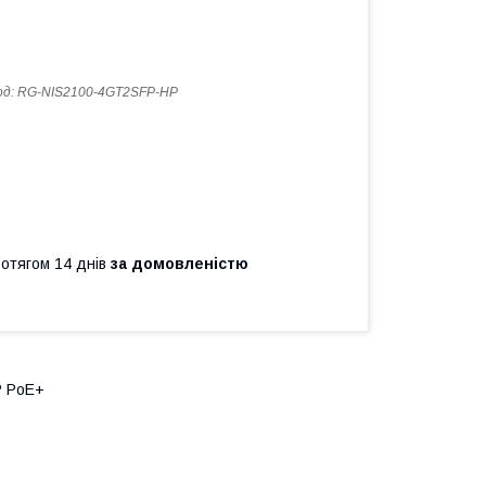
од:
RG-NIS2100-4GT2SFP-HP
ротягом 14 днів
за домовленістю
P PoE+