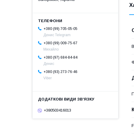
Х
+380 (99) 705-05-05
Денис Telegram
+380 (99) 009-75-67
В
Михайло
+380 (97) 684-84-84
Денис
+380 (93) 273-76-46
Viber
П
+380503416013
F