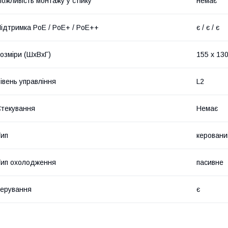
ожливість монтажу у стійку
немає
ідтримка PoE / PoE+ / PoE++
є / є / є
озміри (ШхВхГ)
155 x 130
івень управління
L2
текування
Немає
ип
керовани
ип охолодження
пасивне
ерування
є