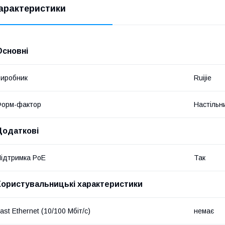
арактеристики
Основні
иробник
Ruijie
Форм-фактор
Настільн
Додаткові
ідтримка PoE
Так
Користувальницькі характеристики
ast Ethernet (10/100 Мбіт/с)
немає