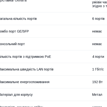
оставка/ Оплата
умови час
згідно з
агальна кількість портів
6 портів
омбо порт GE/SFP
немає
онсольний порт
немає
ількість портів з підтримкою PoE
4 порти
аксимальна швидкість LAN портів
1 Гбіт/с
аксимальне енергоспоживання
192 Вт
атеріал для корпусу
Метал