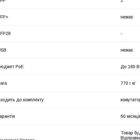
SFP
2
SFP+
немає
SFP28
-
USB
немає
Бюджет PoE
До 180 В
ага
770 г кг
ходить до комплекту
комутато
арантія
60 місяці
Товар бу
Відправк