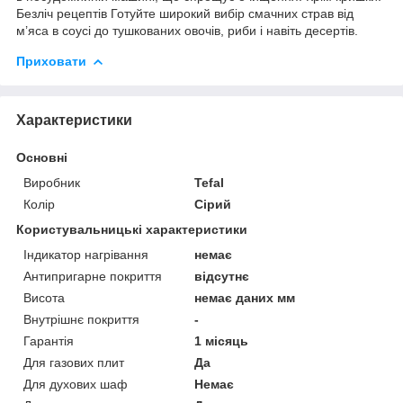
Безліч рецептів Готуйте широкий вибір смачних страв від
м’яса в соусі до тушкованих овочів, риби і навіть десертів.
Приховати
Характеристики
Основні
Виробник
Tefal
Колір
Сірий
Користувальницькі характеристики
Індикатор нагрівання
немає
Антипригарне покриття
відсутнє
Висота
немає даних мм
Внутрішнє покриття
-
Гарантія
1 місяць
Для газових плит
Да
Для духових шаф
Немає