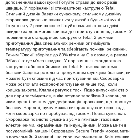
доповненням вашої кухні! Готуйте страви до двох разів
швидше. У порівнянні зі стандартною каструлею Tefal.
Стильний дизайн Завдяки сучасному, стильному дизайну
скороварка ідеально впишеться у дизайн будь-якої кухні.
Готується у 2 рази швидше Готуйте смачні страви вдвічі
швидше за допомогою кришки для приготування під тиском. У
порівнянні зі стандартною каструлею Tefal. 2 режими
приготування Два спеціальних режими оптимізують
температуру приготування та зберігають поживні речовини.
Режим "Овочі" зберігає до 80% вітаміну С в овочах, а режим
"М’ясо" готує м’ясо швидше. У порівнянні зі стандартною
каструлею або сотейником від Tefal. 5-точкова система
безпеки Завдяки ретельно продуманим функціям безпеки, ви
можете бути спокійні під час приготування їжі. Скороварка
може розпочати експрес-приготування лише тоді, коли
кришка закрита. Клапан регулює тиск. Якщо випускний отвір
для пари засмічується, в дію вступає запобіжний клапан, за
яким врешті-решт слідує деформація прокладки, що гарантує
безпеку. Нарешті, ручку можна використовувати лише тоді,
коли скороварка не перебуває під тиском. Повна сумісність
Скороварка повністю сумісна з усіма плитами: газовими,
електричними, керамічними та індукційними. Можна мити в
посудомийній машині Скороварку Secure Trendy можна мити
в посудомийній машині, що спрощує очищення. Крім кришки.