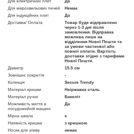
Для електричних плит
Да
Для мікрохвильових печей
Немає
Для індукційних плит
Да
Доставка/ Оплата
Товар буде відправлено
через 1-3 дні після
замовлення. Відправка
можлива лише на
відділення Нової Пошти та
за умови часткової або
повної оплати. Вартість
доставки згідно з тарифами
Нової Пошти.
Діаметр
15.5 см
Зовнішнє покриття
-
Колекція
Secure Trendy
Матеріал кришки
Неіржавка сталь
Матеріал ручок
Бакеліт
Можливість миття в
Да
посудомийній машині
Мірна шкала
є
Наявність кришки
з кришкою
Носик для зливу
немає