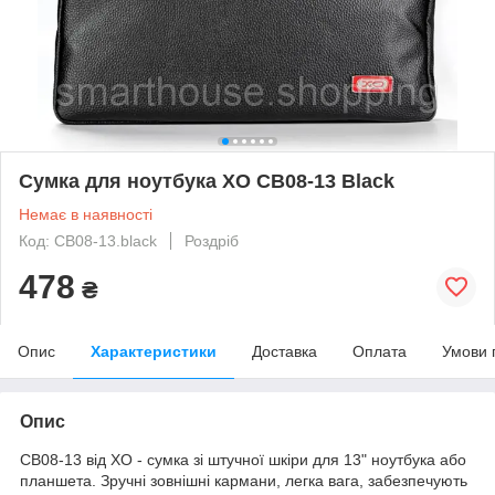
Сумка для ноутбука XO CB08-13 Black
Немає в наявності
Код: CB08-13.black
Роздріб
478
₴
Опис
Характеристики
Доставка
Оплата
Умови 
Опис
CB08-13 від ХO - сумка зі штучної шкіри для 13" ноутбука або
планшета. Зручні зовнішні кармани, легка вага, забезпечують