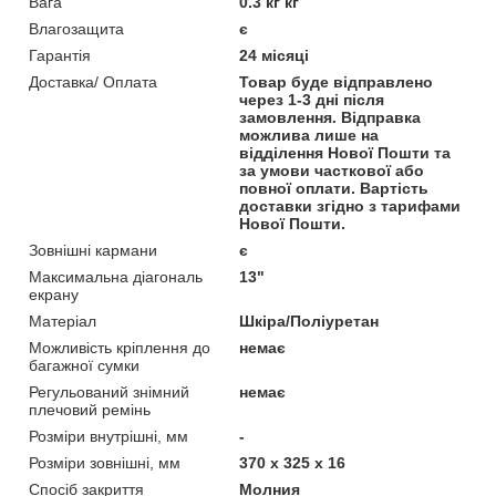
Вага
0.3 кг кг
Влагозащита
є
Гарантія
24 місяці
Доставка/ Оплата
Товар буде відправлено
через 1-3 дні після
замовлення. Відправка
можлива лише на
відділення Нової Пошти та
за умови часткової або
повної оплати. Вартість
доставки згідно з тарифами
Нової Пошти.
Зовнішні кармани
є
Максимальна діагональ
13"
екрану
Матеріал
Шкіра/Поліуретан
Можливість кріплення до
немає
багажної сумки
Регульований знімний
немає
плечовий ремінь
Розміри внутрішні, мм
-
Розміри зовнішні, мм
370 х 325 х 16
Спосіб закриття
Молния