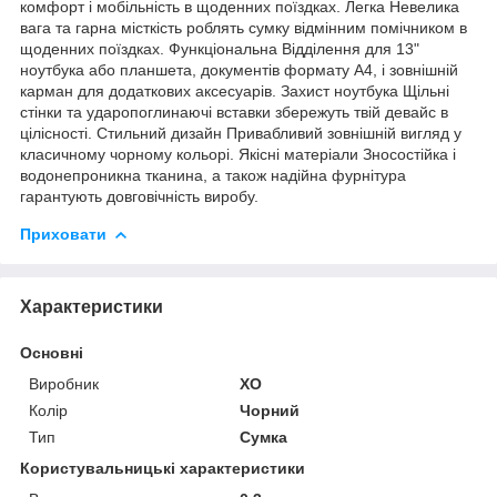
комфорт і мобільність в щоденних поїздках. Легка Невелика
вага та гарна місткість роблять сумку відмінним помічником в
щоденних поїздках. Функціональна Відділення для 13"
ноутбука або планшета, документів формату А4, і зовнішній
карман для додаткових аксесуарів. Захист ноутбука Щільні
стінки та ударопоглинаючі вставки збережуть твій девайс в
цілісності. Стильний дизайн Привабливий зовнішній вигляд у
класичному чорному кольорі. Якісні матеріали Зносостійка і
водонепроникна тканина, а також надійна фурнітура
гарантують довговічність виробу.
Приховати
Характеристики
Основні
Виробник
XO
Колір
Чорний
Тип
Сумка
Користувальницькі характеристики