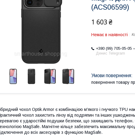
(ACS06599)
1 603 ₴
Немає в наявності
К
+380 (99) 705-05-05
Денис Telegram
повернення товару п
ібридний чохол Optik Armor є комбінацією м'якого і гнучкого TPU на
рактичний чохол захистить лінзу від подряпин та інших ушкоджен
еревагою є ударостійкі подушки безпеки, що захищають телефон. O
ехнологією MagSafe. Магнітне кільце забезпечить максимальну пр
ідключення до всіх аксесуарів з функцією MagSafe.