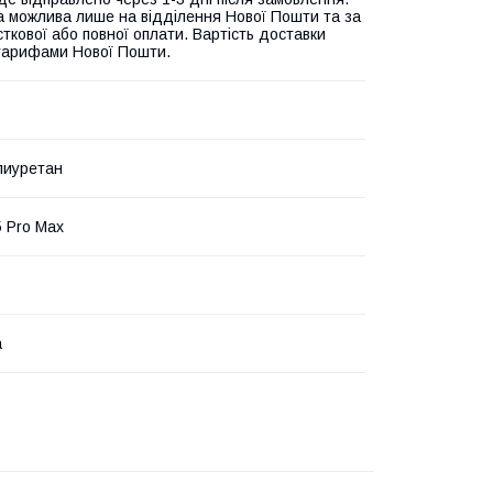
а можлива лише на відділення Нової Пошти та за
ткової або повної оплати. Вартість доставки
 тарифами Нової Пошти.
лиуретан
5 Pro Max
а