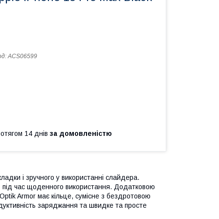
од:
ACS06599
ротягом 14 днів
за домовленістю
кладки і зручного у використанні слайдера.
ь під час щоденного використання. Додатковою
ptik Armor має кільце, сумісне з бездротовою
одуктивність заряджання та швидке та просте