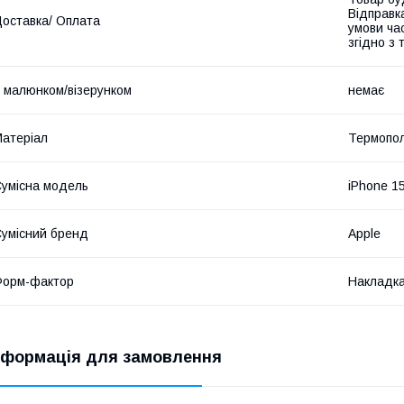
Відправк
оставка/ Оплата
умови час
згідно з
 малюнком/візерунком
немає
атеріал
Термопо
умісна модель
iPhone 1
умісний бренд
Apple
Форм-фактор
Накладк
нформація для замовлення