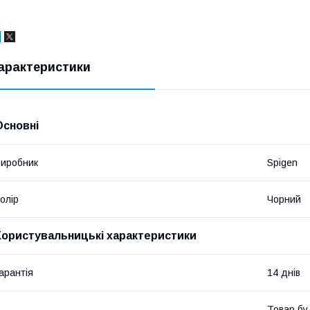
арактеристики
Основні
иробник
Spigen
олір
Чорний
Користувальницькі характеристики
арантія
14 днів
Товар бу