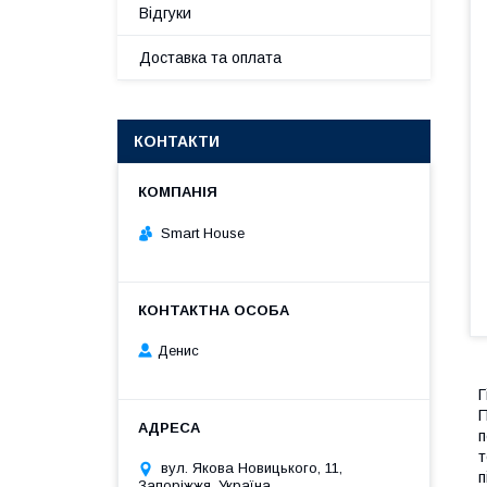
Відгуки
Доставка та оплата
КОНТАКТИ
Smart House
Денис
Г
П
п
т
вул. Якова Новицького, 11,
п
Запоріжжя, Україна