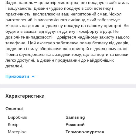
Задня панель ─ це витвір мистецтва, що поєднує в собі стиль
і вишуканість. Дизайн чудово поєднує в собі естетику і
практичність, висловлюючи ваш неповторний смак. Чохол
виготовлений із високоякісного силікону, який забезпечує
м'якість на дотик та ідеальну посадку на вашому пристрої. Ви
будете в захваті від відчуття дотику і комфорту в руці. Не
довіряйте випадковості ─ довіртеся надійному захисту вашого
телефона. Цей аксесуар забезпечує повну безпеку від ударів,
подряпин і пилу, зберігаючи ваш пристрій в ідеальному стані.
Повна функціональність завдяки тому, що всі порти та кнопки
легко доступні, а дизайн продуманий до найдрібніших
деталей.
Приховати
Характеристики
Основні
Виробник
Samsung
Колір
Рожевий
Матеріал
Термополиуретан