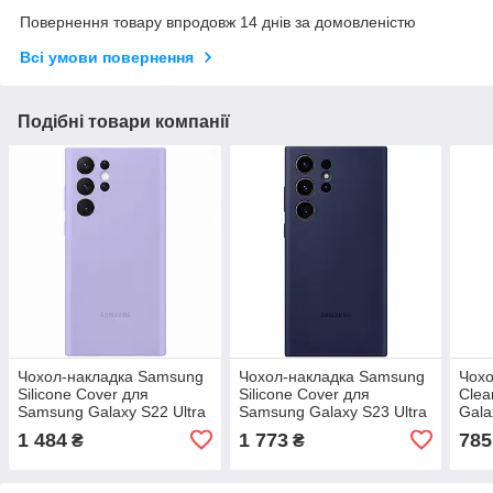
Повернення товару впродовж 14 днів за домовленістю
Всі умови повернення
Подібні товари компанії
Чохол-накладка Samsung
Чохол-накладка Samsung
Чохо
Silicone Cover для
Silicone Cover для
Clea
Samsung Galaxy S22 Ultra
Samsung Galaxy S23 Ultra
Gala
SM-S908 Fresh Lavender
SM-S918 Navy (EF-
Tran
1 484
1 773
785
₴
₴
(EF-PS908TVEGRU)
PS918TNEGRU)
QS9