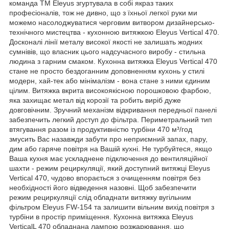
команда ТМ Eleyus згуртувала в собі якраз таких
професіоналів, тож не дивно, що з їхньої легкої руки ми
можемо насолоджуватися черговим витвором дизайнерсько-
технічного мистецтва - кухонною витяжкою Eleyus Vertical 470.
Досконалі лінії металу високої якості не залишать жодних
сумнівів, що власник цього надсучасного виробу - стильна
людина з гарним смаком. Кухонна витяжка Eleyus Vertical 470
стане не просто бездоганним доповненням кухонь у стилі
модерн, хай-тек або мінімалізм - вона стане з ними єдиним
цілим. Витяжка вкрита високоякісною порошковою фарбою,
яка захищає метал від корозії та робить виріб дуже
довговічним. Зручний механізм відкривання передньої панелі
забезпечить легкий доступ до фільтра. Периметральний тип
втягування разом із продуктивністю турбіни 470 м³/год
змусить Вас назавжди забути про неприємний запах, пару,
дим або гаряче повітря на Вашій кухні. Не турбуйтеся, якщо
Ваша кухня має ускладнене підключення до вентиляційної
шахти - режим рециркуляції, який доступний витяжці Eleyus
Vertical 470, чудово впорається з очищенням повітря без
необхідності його відведення назовні. Щоб забезпечити
режим рециркуляції слід обладнати витяжку вугільним
фільтром Eleyus FW-154 та залишити вільним вихід повітря з
турбіни в простір приміщення. Кухонна витяжка Eleyus
VerticalL 470 обладнана лампою розжарювання, що