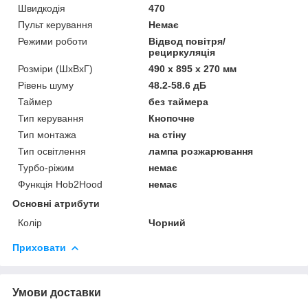
Швидкодія
470
Пульт керування
Немає
Режими роботи
Відвод повітря/
рециркуляція
Розміри (ШхВхГ)
490 х 895 х 270 мм
Рівень шуму
48.2-58.6 дБ
Таймер
без таймера
Тип керування
Кнопочне
Тип монтажа
на стіну
Тип освітлення
лампа розжарювання
Турбо-ріжим
немає
Функція Hob2Hood
немає
Основні атрибути
Колір
Чорний
Приховати
Умови доставки