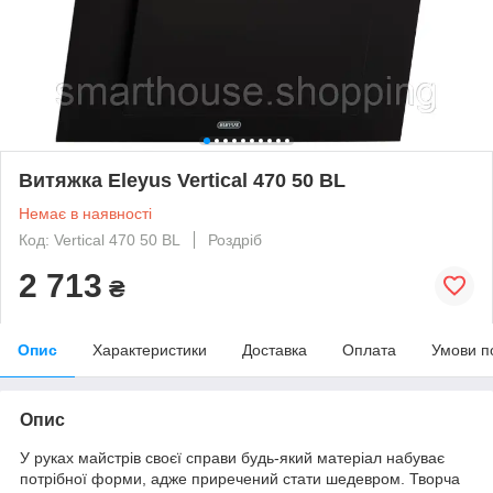
Витяжка Eleyus Vertical 470 50 BL
Немає в наявності
Код: Vertical 470 50 BL
Роздріб
2 713
₴
Опис
Характеристики
Доставка
Оплата
Умови п
Опис
У руках майстрів своєї справи будь-який матеріал набуває
потрібної форми, адже приречений стати шедевром. Творча