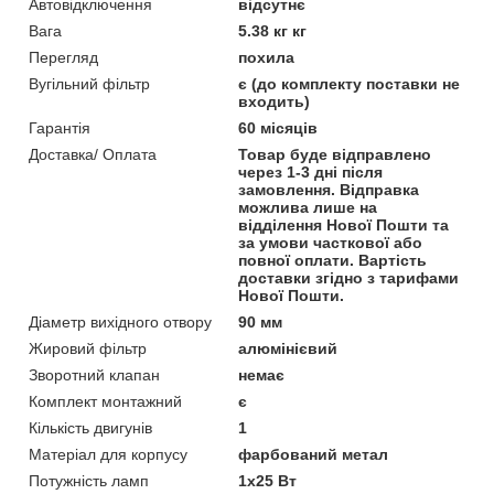
Автовідключення
відсутнє
Вага
5.38 кг кг
Перегляд
похила
Вугільний фільтр
є (до комплекту поставки не
входить)
Гарантія
60 місяців
Доставка/ Оплата
Товар буде відправлено
через 1-3 дні після
замовлення. Відправка
можлива лише на
відділення Нової Пошти та
за умови часткової або
повної оплати. Вартість
доставки згідно з тарифами
Нової Пошти.
Діаметр вихідного отвору
90 мм
Жировий фільтр
алюмінієвий
Зворотний клапан
немає
Комплект монтажний
є
Кількість двигунів
1
Матеріал для корпусу
фарбований метал
Потужність ламп
1х25 Вт