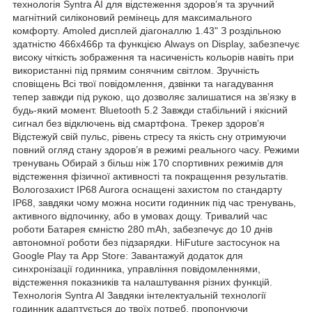
технологія Syntra AI для відстеження здоров’я та зручний
магнітний силіконовий ремінець для максимального
комфорту. Amoled дисплей діагоналлю 1.43" З роздільною
здатністю 466х466р та функцією Always on Display, забезпечує
високу чіткість зображення та насиченість кольорів навіть при
використанні під прямим сонячним світлом. Зручність
сповіщень Всі твої повідомлення, дзвінки та нагадування
тепер завжди під рукою, що дозволяє залишатися на зв’язку в
будь-який момент. Bluetooth 5.2 Завжди стабільний і якісний
сигнал без відключень від смартфона. Трекер здоров’я
Відстежуй свій пульс, рівень стресу та якість сну отримуючи
повний огляд стану здоров’я в режимі реального часу. Режими
тренувань Обирай з більш ніж 170 спортивних режимів для
відстеження фізичної активності та покращення результатів.
Вологозахист IP68 Aurora оснащені захистом по стандарту
IP68, завдяки чому можна носити годинник під час тренувань,
активного відпочинку, або в умовах дощу. Тривалий час
роботи Батарея ємністю 280 mAh, забезпечує до 10 днів
автономної роботи без підзарядки. НіFuture застосунок на
Google Play та App Store: Завантажуй додаток для
синхронізації годинника, управління повідомленнями,
відстеження показників та налаштування різних функцій.
Технологія Syntra AI Завдяки інтелектуальній технології
годинник адаптується до твоїх потреб, пропонуючи