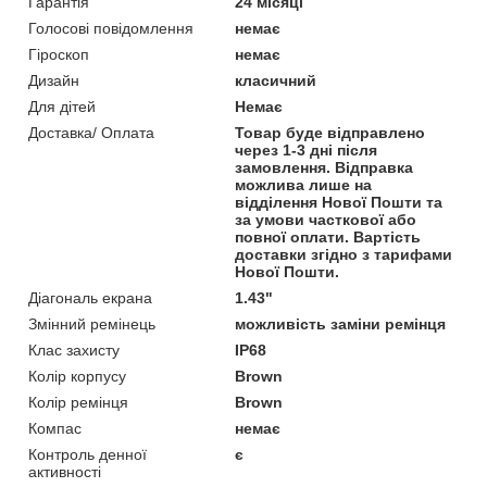
Гарантія
24 місяці
Голосові повідомлення
немає
Гіроскоп
немає
Дизайн
класичний
Для дітей
Немає
Доставка/ Оплата
Товар буде відправлено
через 1-3 дні після
замовлення. Відправка
можлива лише на
відділення Нової Пошти та
за умови часткової або
повної оплати. Вартість
доставки згідно з тарифами
Нової Пошти.
Діагональ екрана
1.43"
Змінний ремінець
можливість заміни ремінця
Клас захисту
IP68
Колір корпусу
Brown
Колір ремінця
Brown
Компас
немає
Контроль денної
є
активності