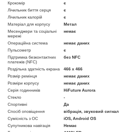
Крокомір
є
Лічильник биття серця
є
Лічильник калорій
є
Матеріал для корпусу
Метал
Месенджери та соціальні
немає
мережі
Операційна система
немає даних
Пульсометр
є
Підтримка безконтактних
без NFC
платежів (NFC)
Роздільна здатність екрана
466 х 466
Розмір ремінця
немає даних
Розміри корпусу
немає даних
Серія годинників
HiFuture Aurora
Стекло
-
Спортивні
Да
Спосіб оповіщення
вібрація, звуковий сигнал
Сумісність з ОС
iOS, Android OS
Супутникова навігація
Немає