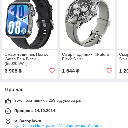
Смарт-годинник Huawei
Смарт-годинник HiFuture
Смар
Watch Fit 4 Black
Flex2 Silver
Silve
(55020EWT)
6 908
1 644
1 2
₴
₴
Про нас
95% позитивних з 259 відгуків за рік
Працює з 14.10.2014
м. Запоріжжя
вул. Якова Новицького, 11, Запоріжжя, Україна