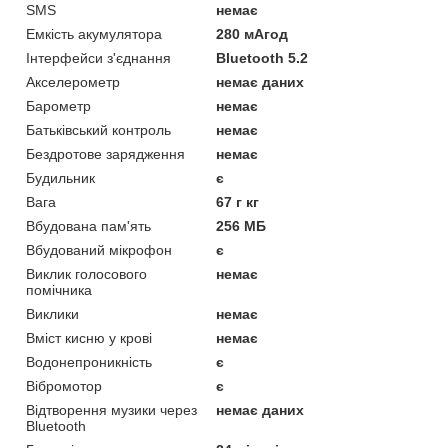
SMS
немає
Емкість акумулятора
280 мАгод
Інтерфейси з'єднання
Bluetooth 5.2
Акселерометр
немає даних
Барометр
немає
Батьківський контроль
немає
Бездротове зарядження
немає
Будильник
є
Вага
67 г кг
Вбудована пам'ять
256 МБ
Вбудований мікрофон
є
Виклик голосового
немає
помічника
Виклики
немає
Вміст кисню у крові
немає
Водонепроникність
є
Вібромотор
є
Відтворення музики через
немає даних
Bluetooth