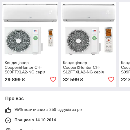
Кондиціонер
Кондиціонер
Конд
Cooper&Hunter CH-
Cooper&Hunter CH-
Coop
S09FTXLA2-NG серія
S12FTXLA2-NG серія
S09F
Arctic Inverter
Arctic Inverter WiFi
Inver
29 899
32 599
22 
₴
₴
Про нас
95% позитивних з 259 відгуків за рік
Працює з 14.10.2014