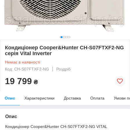
Кондиціонер Cooper&Hunter CH-S07FTXF2-NG
серія Vital Inverter
Немає в наявності
Код: CH-S07FTXF2-NG
Роздріб
19 799
₴
Опис
Характеристики
Доставка
Оплата
Умови п
Опис
Кондиціонер Cooper&Hunter CH-S07FTXF2-NG VITAL