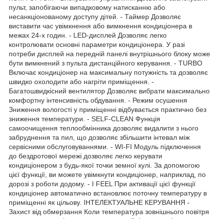
пульт, запобігаючи випадковому натисканню або
несанкціонованому доступу дітей. - Таймер Дозволяє
виставити час увімкнення або вимкнення кондиціонера в
межах 24-х годин. - LED-дисплей Дозволяє легко
контролювати основні параметри кондиціонера. У разі
потреби дисплей на передній панелі внутрішнього блоку може
бути вимкнений з пульта дистанційного керування. - TURBO
Включає кондиціонер на максимальну потужність та дозволяє
швидко охолодити або нагріти приміщення. -
Багатошвидкісний вентилятор Дозволяє вибрати максимально
комфортну інтенсивність обдування. - Режим осушення
Зниження вологості у приміщенні відбувається практично без
зниження температури. - SELF-CLEAN Функція
самоочищення теплообмінника дозволяє видалити з нього
забруднення та пил, що дозволяє збільшити інтевал між
сервісними обслуговуваннями. - WI-FI Модуль підключення
до бездротової мережі дозволяє легко керувати
кондиціонером з будь-якої точки земної кулі. За допомогою
цієї функції, ви можете увімкнути кондиціонер, наприклад, по
дорозі з роботи додому. - I FEEL При активації цієї функції
кондиціонер автоматично встановлює поточну температуру в
приміщенні як цільову. ІНТЕЛЕКТУАЛЬНЕ КЕРУВАННЯ -
Захист від обмерзання Коли температура зовнішнього повітря