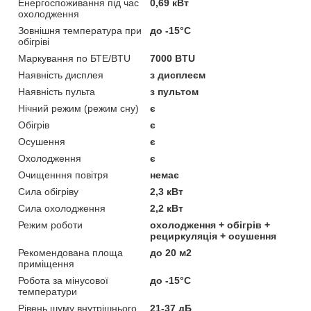
Енергоспоживання під час
0,69 кВт
охолодження
Зовнішня температура при
до -15°C
обігріві
Маркування по БТЕ/BTU
7000 BTU
Наявність дисплея
з дисплеєм
Наявність пульта
з пультом
Нічний режим (режим сну)
є
Обігрів
є
Осушення
є
Охолодження
є
Очищенння повітря
немає
Сила обігріву
2,3 кВт
Сила охолодження
2,2 кВт
Режим роботи
охолодження + обігрів +
рециркуляція + осушення
Рекомендована площа
до 20 м2
приміщення
Робота за мінусової
до -15°C
температури
Рівень шуму внутрішнього
21-37 дБ