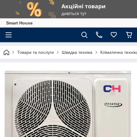
Smart House
Товари та послуги
Швидка техніка
Кліматична технік