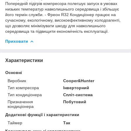
Попередній підігрів компресора полегшує запуск в умовах
низьких температур навколишнього середовища і збільшує
його термін служби. - Фреон R32 Кондиціонер працює на
сучасному, екологічному, високоефективному холодоагенті,
що дозволяє мінімізувати шкоду для навколишнього
середовища та підвищити економічність експлуатації.
Приховати
Характеристики
Основні
Виробник
Cooper&Hunter
Тип компресора
Інверторний
Тип кондиціонера
Спліт-система
Призначення
Побутовий
кондиціонера
Додаткові функції і характеристики
Таймер
Так
Користувальницькі характеристики