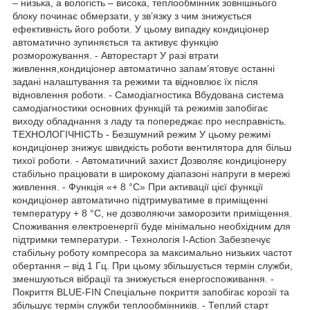
– низька, а вологість – висока, теплообмінник зовнішнього
блоку починає обмерзати, у зв’язку з чим знижується
ефективність його роботи. У цьому випадку кондиціонер
автоматично зупиняється та активує функцію
розморожування. - Авторестарт У разі втрати
живлення,кондиціонер автоматично запам’ятовує останні
задані налаштування та режими та відновлює їх після
відновлення роботи. - Самодіагностика Вбудована система
самодіагностики основних функцій та режимів запобігає
виходу обладнання з ладу та попереджає про несправність.
ТЕХНОЛОГІЧНІСТЬ - Безшумний режим У цьому режимі
кондиціонер знижує швидкість роботи вентилятора для більш
тихої роботи. - Автоматичний захист Дозволяє кондиціонеру
стабільно працювати в широкому діапазоні напруги в мережі
живлення. - Функція «+ 8 °C» При активації цієї функції
кондиціонер автоматично підтримуватиме в приміщенні
температуру + 8 °C, не дозволяючи заморозити приміщення.
Споживання електроенергії буде мінімально необхідним для
підтримки температури. - Технологія I-Action Забезпечує
стабільну роботу компресора за максимально низьких частот
обертання – від 1 Гц. При цьому збільшується термін служби,
зменшуються вібрації та знижується енергоспоживання. -
Покриття BLUE-FIN Спеціальне покриття запобігає корозії та
збільшує термін служби теплообмінників. - Теплий старт