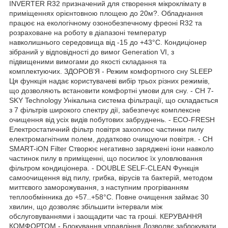
INVERTER R32 призначений для створення мікроклімату в
приміщеннях орієнтовною площею до 20м?. Обладнання
працює на екологічному озонобезпечному фреоні R32 та
розраховане на роботу в діапазоні температур
навколишнього середовища від -15 до +43°С. Кондиціонер
зібраний у відповідності до вимог Generation VI, з
підвищеними вимогами до якості складання та
комплектуючих. ЗДОРОВ’Я - Режим комфортного сну SLEEP
Ця функція надає користувачеві вибір трьох різних режимів,
що дозволяють встановити комфортні умови для сну. - CH 7-
SKY Technology Унікальна система фільтрації, що складається
з 7 фільтрів широкого спектру дії, забезпечує комплексне
очищення від усіх видів побутових забруднень. - ECO-FRESH
Електростатичний фільтр повітря захоплює частинки пилу
електромагнітним полем, додатково очищуючи повітря. - CH
SMART-iON Filter Створює негативно заряджені іони навколо
частинок пилу в приміщенні, що посилює їх уловлювання
фільтром кондиціонера. - DOUBLE SELF-CLEAN Функція
самоочищення від пилу, грибка, вірусів та бактерій, методом
миттєвого заморожування, з наступним прогріванням
теплообмінника до +57..+58°C. Повне очищення займає 30
хвилин, що дозволяє збільшити інтервали між
обслуговуваннями і заощадити час та гроші. КЕРУВАННЯ
КОМФОРТОМ - Блокування управління Дозволяє заблокувати