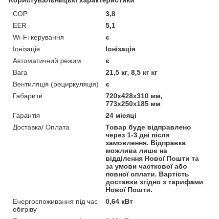
COP
3,8
EER
5,1
Wi-Fi керування
є
Іонізація
Іонізація
Автоматичний режим
є
Вага
21,5 кг, 8,5 кг кг
Вентиляція (рециркуляція)
є
Габарити
720х428х310 мм,
773х250х185 мм
Гарантія
24 місяці
Доставка/ Оплата
Товар буде відправлено
через 1-3 дні після
замовлення. Відправка
можлива лише на
відділення Нової Пошти та
за умови часткової або
повної оплати. Вартість
доставки згідно з тарифами
Нової Пошти.
Енергоспоживання під час
0,64 кВт
обігріву