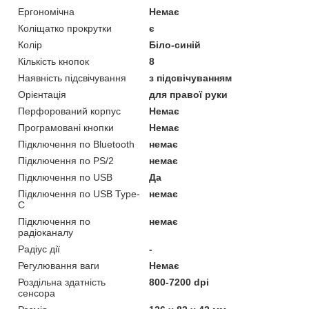
Ергономічна
Немає
Коліщатко прокрутки
є
Колір
Біло-синій
Кількість кнопок
8
Наявність підсвічування
з підсвічуванням
Орієнтація
для правої руки
Перфорований корпус
Немає
Програмовані кнопки
Немає
Підключення по Bluetooth
немає
Підключення по PS/2
немає
Підключення по USB
Да
Підключення по USB Type-
немає
C
Підключення по
немає
радіоканалу
Радіус дії
-
Регулювання ваги
Немає
Роздільна здатність
800-7200 dpi
сенсора