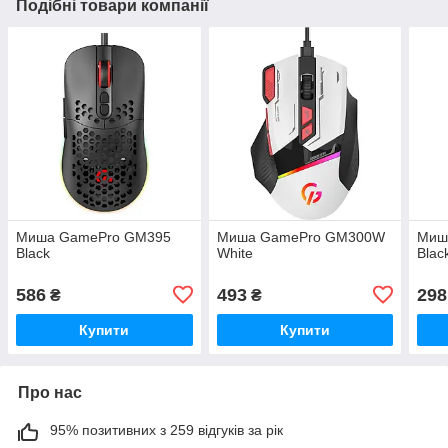
Подібні товари компанії
Миша GamePro GM395
Миша GamePro GM300W
Миш
Black
White
Blac
586
493
298
₴
₴
Купити
Купити
Про нас
95% позитивних з 259 відгуків за рік