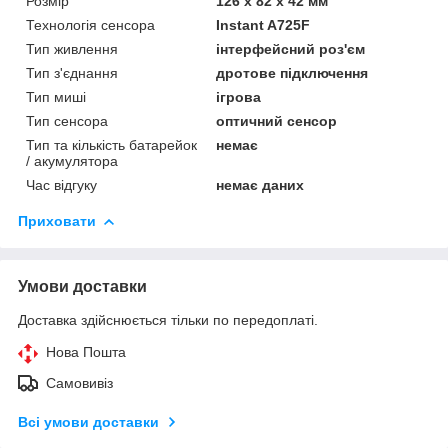
Розмір
126 х 82 х 42 мм
Технологія сенсора
Instant A725F
Тип живлення
інтерфейсний роз'єм
Тип з'єднання
дротове підключення
Тип миші
ігрова
Тип сенсора
оптичний сенсор
Тип та кількість батарейок
немає
/ акумулятора
Час відгуку
немає даних
Приховати
Умови доставки
Доставка здійснюється тільки по передоплаті.
Нова Пошта
Самовивіз
Всі умови доставки