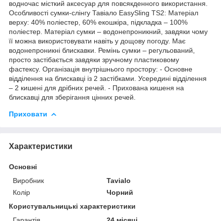
водночас місткий аксесуар для повсякденного використання.
Особливості сумки-слінгу Тавіало EasySling TS2: Матеріал
верху: 40% поліестер, 60% екошкіра, підкладка – 100%
поліестер. Матеріал сумки – водонепроникний, завдяки чому
її можна використовувати навіть у дощову погоду. Має
водонепроникні блискавки. Ремінь сумки – регульований,
просто застібається завдяки зручному пластиковому
фастексу. Організація внутрішнього простору: - Основне
відділення на блискавці із 2 застібками. Усередині відділення
– 2 кишені для дрібних речей. - Прихована кишеня на
блискавці для зберігання цінних речей.
Приховати
Характеристики
Основні
Виробник
Tavialo
Колір
Чорний
Користувальницькі характеристики
Гарантія
24 місяці