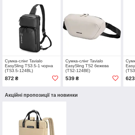
Сумка-слінг Tavialo
Сумка-слінг Tavialo
Сумк
EasySling TS3.5-1 чорна
EasySling TS2 бежева
Easy
(TS3.5-124BL)
(TS2-124BE)
(TS3
872
539
623
₴
₴
Акційні пропозиції та новинки