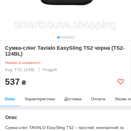
Сумка-слінг Tavialo EasySling TS2 чорна (TS2-
124BL)
Немає в наявності
Код: TS2-124BL
Роздріб
537
₴
Опис
Характеристики
Доставка
Оплата
Умови п
Опис
Сумка-слінг TAVIALO EasySling TS2 – простий, компактний та