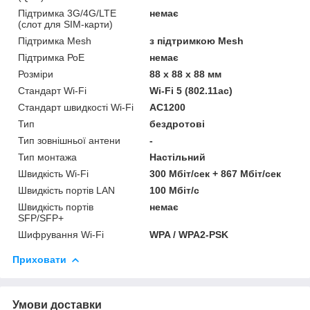
Підтримка 3G/4G/LTE
немає
(cлот для SIM-карти)
Підтримка Mesh
з підтримкою Mesh
Підтримка РоЕ
немає
Розміри
88 х 88 х 88 мм
Стандарт Wi-Fi
Wi-Fi 5 (802.11ac)
Стандарт швидкості Wi-Fi
АС1200
Тип
бездротові
Тип зовнішньої антени
-
Тип монтажа
Настільний
Швидкість Wi-Fi
300 Мбіт/сек + 867 Мбіт/сек
Швидкість портів LAN
100 Мбіт/с
Швидкість портів
немає
SFP/SFP+
Шифрування Wi-Fi
WPA / WPA2-PSK
Приховати
Умови доставки