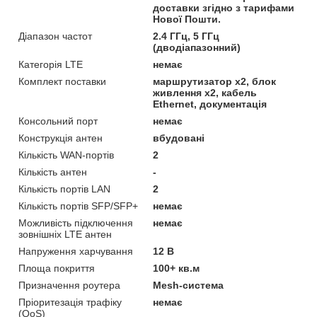
доставки згідно з тарифами
Нової Пошти.
Діапазон частот
2.4 ГГц, 5 ГГц
(дводіапазонний)
Категорія LTE
немає
Комплект поставки
маршрутизатор х2, блок
живлення х2, кабель
Ethernet, документація
Консольний порт
немає
Конструкція антен
вбудовані
Кількість WAN-портів
2
Кількість антен
-
Кількість портів LAN
2
Кількість портів SFP/SFP+
немає
Можливість підключення
немає
зовнішніх LTE антен
Напруження харчування
12 В
Площа покриття
100+ кв.м
Призначення роутера
Mesh-система
Пріоритезація трафіку
немає
(QoS)