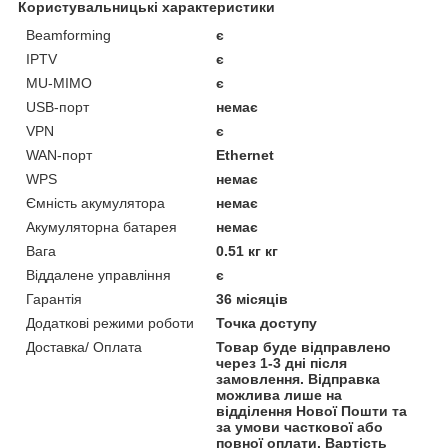
Користувальницькі характеристики
Beamforming
є
IPTV
є
MU-MIMO
є
USB-порт
немає
VPN
є
WAN-порт
Ethernet
WPS
немає
Ємність акумулятора
немає
Акумуляторна батарея
немає
Вага
0.51 кг кг
Віддалене управління
є
Гарантія
36 місяців
Додаткові режими роботи
Точка доступу
Доставка/ Оплата
Товар буде відправлено
через 1-3 дні після
замовлення. Відправка
можлива лише на
відділення Нової Пошти та
за умови часткової або
повної оплати. Вартість