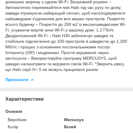
домашню мережу з одним Wi-Fi. Безшовний роумінг –
Автоматично перемикайтеся між Halo під час руху по дому,
завжди отримуючи найкращий сигнал, щоб насолоджуватися
найшвидшим з’єднанням для всіх ваших пристроїв. Покриття
всього будинку – Покриття до 260 м2 із високошвидкісним Wi-
Fi, усуваючи мертві зони Wi-Fi у вашому домі. 1.2 Гбіт/с
Дводіапазонний Wi-Fi – Halo H30 забезпечує швидке та
стабільне підключення до 100 пристроїв зі швидкістю до 1,200
Мбіт/с і працює з основними постачальниками послуг
Інтернету (ISP) і модемами. Просте керування через
застосунок – Використовуйте програму MERCUSYS, щоб
швидко налаштувати та керувати своїм Wi-Fi. *Зверніть увагу,
що Halo серії H і S не можуть працювати разом.
Приховати
Характеристики
Основні
Виробник
Mercusys
Колір
Білий