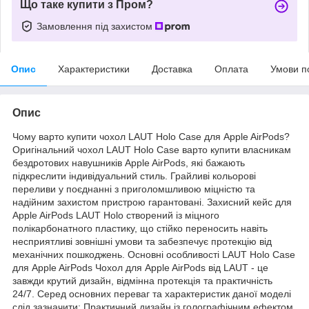
Що таке купити з Пром?
Замовлення під захистом
Опис
Характеристики
Доставка
Оплата
Умови п
Опис
Чому варто купити чохол LAUT Holo Case для Apple AirPods?
Оригінальний чохол LAUT Holo Case варто купити власникам
бездротових навушників Apple AirPods, які бажають
підкреслити індивідуальний стиль. Грайливі кольорові
переливи у поєднанні з приголомшливою міцністю та
надійним захистом пристрою гарантовані. Захисний кейс для
Apple AirPods LAUT Holo створений із міцного
полікарбонатного пластику, що стійко переносить навіть
несприятливі зовнішні умови та забезпечує протекцію від
механічних пошкоджень. Основні особливості LAUT Holo Case
для Apple AirPods Чохол для Apple AirPods від LAUT - це
завжди крутий дизайн, відмінна протекція та практичність
24/7. Серед основних переваг та характеристик даної моделі
слід зазначити: Практичний дизайн із голографічним ефектом.