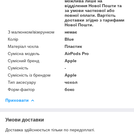
можлива лише на
відділення Нової Пошти та
за умови часткової або
повної оплати. Вартість
доставки згідно з тарифами
Нової Пошти.
З малюнком/візерунком
немає
Колір
Blue
Матеріал чохла
Пластик
Сумісна модель
AirPods Pro
Сумісний бренд
Apple
Сумісність
-
Сумісність із брендом
Apple
Тип аксесуару
чохол
Форм-фактор
бокс
Приховати
Умови доставки
Доставка здійснюється тільки по передоплаті.