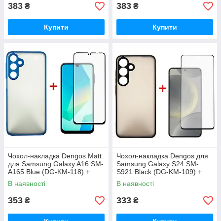
383
383
₴
₴
Купити
Купити
Чохол-накладка Dengos Matt
Чохол-накладка Dengos для
для Samsung Galaxy A16 SM-
Samsung Galaxy S24 SM-
A165 Blue (DG-KM-118) +
S921 Black (DG-KM-109) +
захисне скло
захисне скло
В наявності
В наявності
353
333
₴
₴