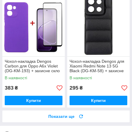
Чохол-накладка Dengos
Чохол-накладка Dengos для
Carbon для Oppo A6x Violet
Xiaomi Redmi Note 13 5G
(DG-KM-193) + захисне скло
Black (DG-KM-58) + захисне
скло
В наявності
В наявності
383
295
₴
₴
Купити
Купити
Показати ще