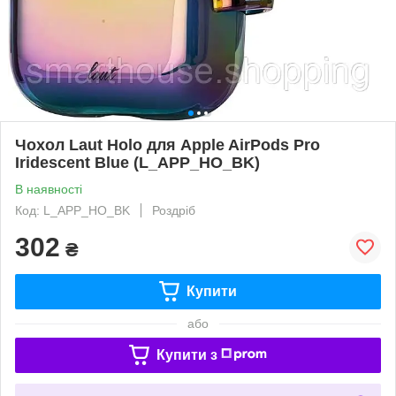
Чохол Laut Holo для Apple AirPods Pro
Iridescent Blue (L_APP_HO_BK)
В наявності
Код: L_APP_HO_BK
Роздріб
302
₴
Купити
або
Купити з