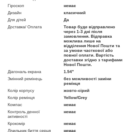
Гіроскоп
немає
Дизайн
класичний
Для дітей
Да
Доставка/ Оплата
Товар буде відправлено
через 1-3 дні після
замовлення. Відправка
можлива лише на
відділення Нової Пошти та
за умови часткової або
повної оплати. Вартість
доставки згідно з тарифами
Нової Пошти.
Діагональ екрана
1.54"
Змінний ремінець
без можливості заміни
ремінця
Колір корпусу
жовто-сірий
Колір ремінця
Yellow/Grey
Компас
немає
Контроль денної
немає
активності
Крокомір
немає
Лічильник биття серця
немає