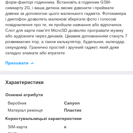
форм-факторі годинника. Встановіть в годинник GSM-
симкарту 2G, і ваша дитина зможе дзвонити і приймати
дзвінки за допомогою цього маленького гаджета. Фотокамера
і диктофон дозволять малюкові зберігати фото і голосові
повідомлення про те, як пройшли навчання або відпочинок.
Слот для карти пам’яті MicroSD дозволяє програвати музику
або аудіокниги через динамік. Цікавим доповненням стануть 7
розвиваючих ігор, а також калькулятор, будильник, календар,
секундомір. Гранично простий і зручний гаджет, який дуже
складно зламати або втратити.
Приховати
Характеристики
Основні атрибути
Виробник
Canyon
Матеріал ремінця
Пластик
Користувальницькі характеристики
SIM-карта
є