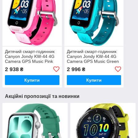
Дитячий смарт-годинник
Дитячий смарт-годинник
Canyon Jondy KW-44 4G
Canyon Jondy KW-44 4G
Camera GPS Music Pink
Camera GPS Music Green
(CNE-KW44PP)
(CNE-KW44GB)
2 938
2 996
₴
₴
Купити
Купити
Акційні пропозиції та новинки