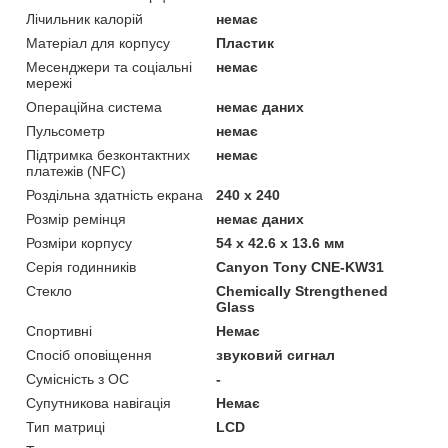
Лічильник калорій
немає
Матеріал для корпусу
Пластик
Месенджери та соціальні
немає
мережі
Операційна система
немає даних
Пульсометр
немає
Підтримка безконтактних
немає
платежів (NFC)
Роздільна здатність екрана
240 x 240
Розмір ремінця
немає даних
Розміри корпусу
54 х 42.6 х 13.6 мм
Серія годинників
Canyon Tony CNE-KW31
Стекло
Chemically Strengthened
Glass
Спортивні
Немає
Спосіб оповіщення
звуковий сигнал
Сумісність з ОС
-
Супутникова навігація
Немає
Тип матриці
LCD