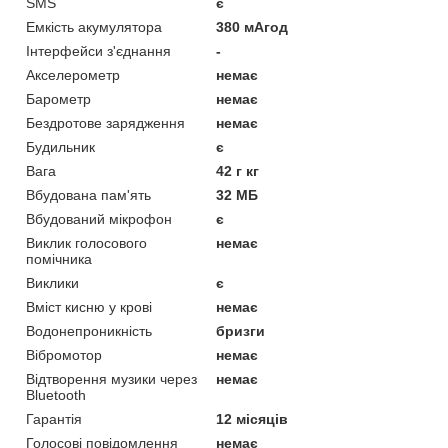
SMS
є
Емкість акумулятора
380 мАгод
Інтерфейси з'єднання
-
Акселерометр
немає
Барометр
немає
Бездротове зарядження
немає
Будильник
є
Вага
42 г кг
Вбудована пам'ять
32 МБ
Вбудований мікрофон
є
Виклик голосового
немає
помічника
Виклики
є
Вміст кисню у крові
немає
Водонепроникність
бризги
Вібромотор
немає
Відтворення музики через
немає
Bluetooth
Гарантія
12 місяців
Голосові повідомлення
немає