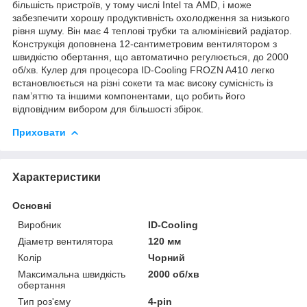
більшість пристроїв, у тому числі Intel та AMD, і може
забезпечити хорошу продуктивність охолодження за низького
рівня шуму. Він має 4 теплові трубки та алюмінієвий радіатор.
Конструкція доповнена 12-сантиметровим вентилятором з
швидкістю обертання, що автоматично регулюється, до 2000
об/хв. Кулер для процесора ID-Cooling FROZN A410 легко
встановлюється на різні сокети та має високу сумісність із
пам’яттю та іншими компонентами, що робить його
відповідним вибором для більшості збірок.
Приховати
Характеристики
Основні
Виробник
ID-Cooling
Діаметр вентилятора
120 мм
Колір
Чорний
Максимальна швидкість
2000 об/хв
обертання
Тип роз'єму
4-pin