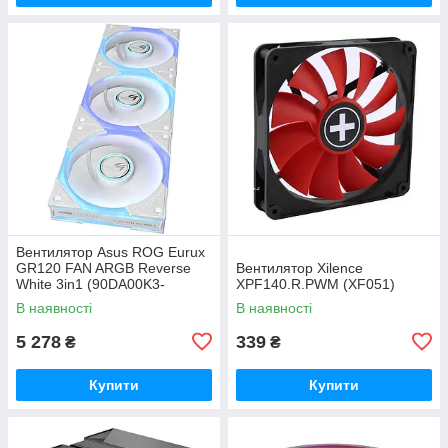
Вентилятор Asus ROG Eurux
GR120 FAN ARGB Reverse
Вентилятор Xilence
White 3in1 (90DA00K3-
XPF140.R.PWM (XF051)
B09020)
В наявності
В наявності
5 278
339
₴
₴
Купити
Купити