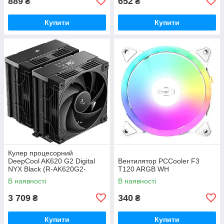
889
652
₴
₴
Купити
Купити
Кулер процесорний
DeepCool AK620 G2 Digital
Вентилятор PCCooler F3
NYX Black (R-AK620G2-
T120 ARGB WH
BKNNMN-GJD-1)
В наявності
В наявності
3 709
340
₴
₴
Купити
Купити