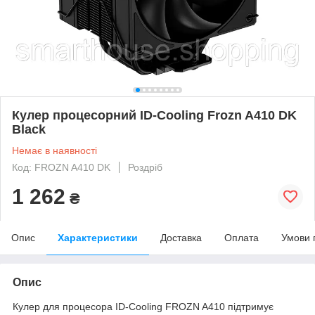
Кулер процесорний ID-Cooling Frozn A410 DK
Black
Немає в наявності
Код: FROZN A410 DK
Роздріб
1 262
₴
Опис
Характеристики
Доставка
Оплата
Умови 
Опис
Кулер для процесора ID-Cooling FROZN A410 підтримує