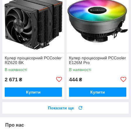
Кулер процесорний PCCooler
Кулер процесорний PCCooler
RZ620 BK
E126M Pro
В наявності
В наявності
2 671
444
₴
₴
Купити
Купити
Показати ще
Про нас