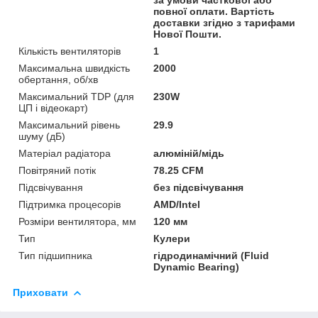
повної оплати. Вартість
доставки згідно з тарифами
Нової Пошти.
Кількість вентиляторів
1
Максимальна швидкість
2000
обертання, об/хв
Максимальний TDP (для
230W
ЦП і відеокарт)
Максимальний рівень
29.9
шуму (дБ)
Матеріал радіатора
алюміній/мідь
Повітряний потік
78.25 CFM
Підсвічування
без підсвічування
Підтримка процесорів
AMD/Intel
Розміри вентилятора, мм
120 мм
Тип
Кулери
Тип підшипника
гідродинамічний (Fluid
Dynamic Bearing)
Приховати