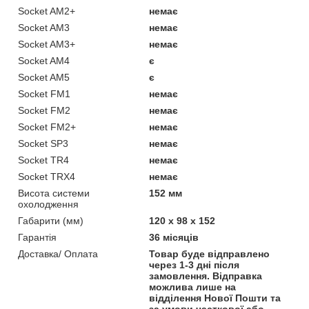
Socket AM2+
немає
Socket AM3
немає
Socket AM3+
немає
Socket AM4
є
Socket AM5
є
Socket FM1
немає
Socket FM2
немає
Socket FM2+
немає
Socket SP3
немає
Socket TR4
немає
Socket TRX4
немає
Висота системи
152 мм
охолодження
Габарити (мм)
120 х 98 х 152
Гарантія
36 місяців
Доставка/ Оплата
Товар буде відправлено
через 1-3 дні після
замовлення. Відправка
можлива лише на
відділення Нової Пошти та
за умови часткової або