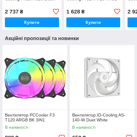
2 737
1 628
2 9
₴
₴
Купити
Купити
Акційні пропозиції та новинки
Вентилятор PCCooler F3
Вентилятор ID-Cooling AS-
T120 ARGB BK 3IN1
140-W Duet White
В наявності
В наявності