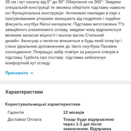
35 см і кут нахилу від 0° до 90° Обертання на 360°: Завдяки
спеціальній конструкції ти зможеш обертати підставку навколо
осі Функціональна конструкція: Антиковзні накладки в парі з
прогумованими упорами захищають від подряпин і надійно
фіксують ноутбук Якісні матеріали: Підставка виготовлена ??з
авіаційного алюмінієвого сплаву, завдяки чому відрізняється
великим запасом міцності і малою вагою Стильний
дизайн: Аксесуар з легкістю впишеться в будь-який інтер’єр і
стане ідеальним доповненням до твого ноутбука Пасивне
охолодження: Покращує забір повітря за рахунок отворів в
підставці Турбота про поставу: підставка забезпечує
комфортний кут огляду
Приховати
Характеристики
Користувальницькі характеристики
Гарантія
12 місяців
Доставка/ Оплата
Товар буде відправлено
через 1-3 дні після
замовлення. Відправка