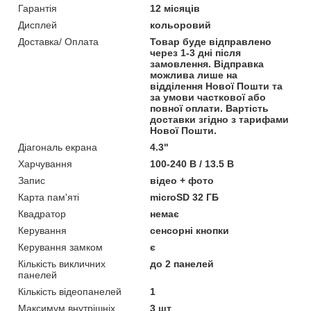
Гарантія
12 місяців
Дисплей
кольоровий
Доставка/ Оплата
Товар буде відправлено
через 1-3 дні після
замовлення. Відправка
можлива лише на
відділення Нової Пошти та
за умови часткової або
повної оплати. Вартість
доставки згідно з тарифами
Нової Пошти.
Діагональ екрана
4.3"
Харчування
100-240 В / 13.5 В
Запис
відео + фото
Карта пам'яті
microSD 32 ГБ
Квадратор
немає
Керування
сенсорні кнопки
Керування замком
є
Кількість викличних
до 2 панелей
панелей
Кількість відеопанелей
1
Максимум внутрішніх
3 шт