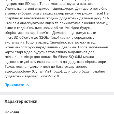
підтримкою SD карт. Тепер можна фіксувати всіх, хто
з'являється в зоні видимості відеокамери. Для цього потрібно
в меню вибрати, яка з ваших камер писатиме рухом. І все! Не
потрібно встановлювати жодних додаткових датчиків руху. SQ-
04M сам аналізуватиме відео та прийматиме рішення запису,
якщо в кадрі з'явиться новий об'єкт. Усі відео будуть
зберігатися на карті пам'яті. Домофон підтримує карти
microSD об'ємом до 32Gb. Такої картки в середньому
вистачає на 10 днів архіву. Звичайно, все залежить від
інтенсивності руху перед вашими дверима. Після заповнення
карти старі відео будуть автоматично видалятися для
звільнення місця для нових. До Slinex SQ-04M можна
підключити дві викликові панелі та дві додаткові відеокамери.
Також можна підключитися до багатоквартирного
відеодомофону (Cyfral, Vizit тощо). Для цього буде потрібно
додатковий адаптер SlinexVZ-10.
Приховати
Характеристики
Основні