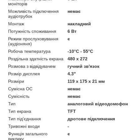
моніторів
Можливість підключення
немає
аудіотрубок
Монтаж
накладний
Потужність споживання
6 Вт
Режим прослуховування
є
(аудіоняня)
Робоча температура
-10°C - 55°C
Роздільна здатність екрана
480 х 272
Розмова з відвідувачем
гучний зв'язок
Розмір дисплея
4.3"
Розміри
119 х 175 х 21 мм
Сумісна ОС
немає
Сумісність
немає
Тип
аналоговий відеодомофон
Тип екрана
TFT
Тип під'єднання
дротове підключення
Тривожні входи
-
Функція загального
є
виклику