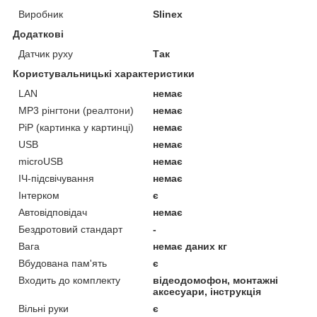
Виробник
Slinex
Додаткові
Датчик руху
Так
Користувальницькі характеристики
LAN
немає
MP3 рінгтони (реалтони)
немає
PiP (картинка у картинці)
немає
USB
немає
microUSB
немає
ІЧ-підсвічування
немає
Інтерком
є
Автовідповідач
немає
Бездротовий стандарт
-
Вага
немає даних кг
Вбудована пам'ять
є
Входить до комплекту
відеодомофон, монтажні
аксесуари, інструкція
Вільні руки
є