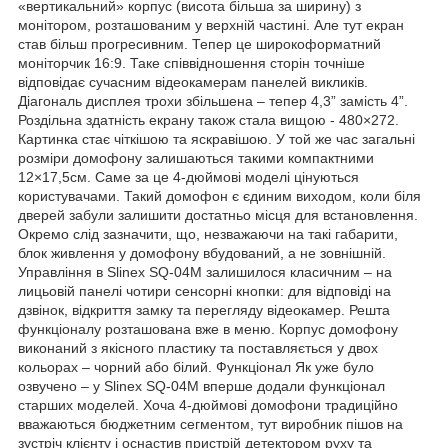
«вертикальний» корпус (висота більша за ширину) з
монітором, розташованим у верхній частині. Але тут екран
став більш прогресивним. Тепер це широкоформатний
моніторчик 16:9. Таке співвідношення сторін точніше
відповідає сучасним відеокамерам панелей викликів.
Діагональ дисплея трохи збільшена – тепер 4,3” замість 4”.
Роздільна здатність екрану також стала вищою - 480×272.
Картинка стає чіткішою та яскравішою. У той же час загальні
розміри домофону залишаються такими компактними
12×17,5см. Саме за це 4-дюймові моделі цінуються
користувачами. Такий домофон є єдиним виходом, коли біля
дверей забули залишити достатньо місця для встановлення.
Окремо слід зазначити, що, незважаючи на такі габарити,
блок живлення у домофону вбудований, а не зовнішній.
Управління в Slinex SQ-04M залишилося класичним – на
лицьовій панелі чотири сенсорні кнопки: для відповіді на
дзвінок, відкриття замку та перегляду відеокамер. Решта
функціоналу розташована вже в меню. Корпус домофону
виконаний з якісного пластику та поставляється у двох
кольорах – чорний або білий. Функціонал Як уже було
озвучено – у Slinex SQ-04M вперше додали функціонал
старших моделей. Хоча 4-дюймові домофони традиційно
вважаються бюджетним сегментом, тут виробник пішов на
зустріч клієнту і оснастив пристрій детектором руху та