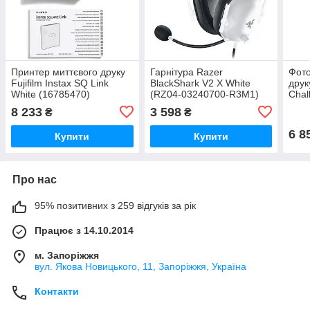
Принтер миттєвого друку
Гарнітура Razer
Фото
Fujifilm Instax SQ Link
BlackShark V2 X White
друк
White (16785470)
(RZ04-03240700-R3M1)
Chal
8 233
3 598
₴
₴
6 8
Купити
Купити
Про нас
95% позитивних з 259 відгуків за рік
Працює з 14.10.2014
м. Запоріжжя
вул. Якова Новицького, 11, Запоріжжя, Україна
Контакти