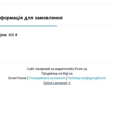
нформація для замовлення
іна:
456 ₴
Сайт створений на маркетплейсі
Prom.ua
Продавець на Bigl.ua
Smart House |
Поскаржитися на контент
|
Політика конфіденційності
Select Language
▼