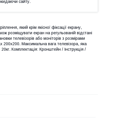
окидаючи сайту.
плення, який крім якісної фіксації екрану,
також розміщувати екран на регульованій відстані
ановки телевізорів або моніторів з розмірами
max 200x200. Максимальна вага телевізора, яка
0кг. Комплектація: Кронштейн / Інструкція /