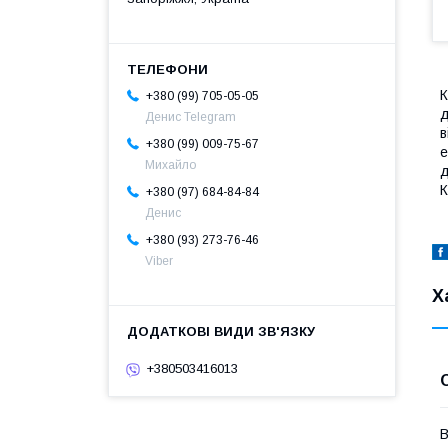
К
+380 (99) 705-05-05
д
Денис Telegram
в
+380 (99) 009-75-67
е
Михайло
д
К
+380 (97) 684-84-84
Денис
+380 (93) 273-76-46
Viber
Х
+380503416013
В