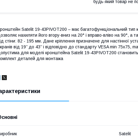
будь-який товар не п
ронштейн Satelit 19-43PIVOT200 – має багатофункціональний тип крі
озволяє нахиляти його вгору-вниз на 20° і вправо-вліво на 90°, а 
ід стіни: 82 - 195 мм. Дане кріплення призначене для настінної уст
кранів від 19’’ до 43’’ і відповідно до стандарту VESA min 75x75, 
опустима для моделі кронштейна Satelit 19-43PIVOT200 становить 2
омплект деталей для монтажа
арактеристики
Основні
иробник
Satelit