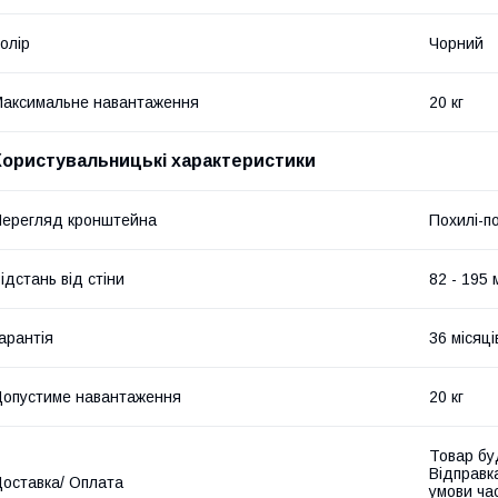
олір
Чорний
аксимальне навантаження
20 кг
Користувальницькі характеристики
ерегляд кронштейна
Похилі-п
ідстань від стіни
82 - 195 
арантія
36 місяці
опустиме навантаження
20 кг
Товар бу
Відправк
оставка/ Оплата
умови час