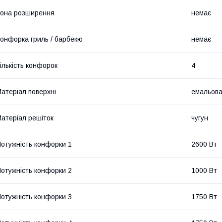
она розширення
немає
онфорка гриль / барбекю
немає
ількість конфорок
4
атеріал поверхні
емальова
атеріал решіток
чугун
отужність конфорки 1
2600 Вт
отужність конфорки 2
1000 Вт
отужність конфорки 3
1750 Вт