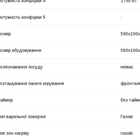
отужність конфорки 4
1750 Вт
отужність конфорки 5
-
озмір
590х100х
озмір вбудовування
560x100x
озпізнавання посуду
немає
озташування панелі керування
фронтал
Таймер
без тайм
ип варильної поверхні
Газові
ип зон нагріву
газові