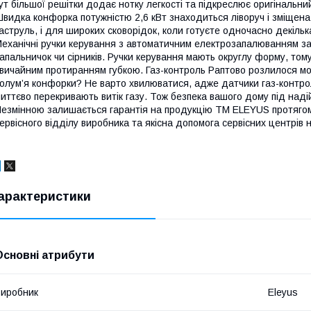
ут більшої решітки додає нотку легкості та підкреслює оригінальн
видка конфорка потужністю 2,6 кВт знаходиться ліворуч і зміщена
аструль, і для широких сковорідок, коли готуєте одночасно декілька
еханічні ручки керування з автоматичним електрозапалюванням з
апальничок чи сірників. Ручки керування мають округлу форму, том
вичайним протиранням губкою. Газ-контроль Раптово розлилося моло
олум’я конфорки? Не варто хвилюватися, адже датчики газ-контро
иттєво перекривають витік газу. Тож безпека вашого дому під наді
езмінною залишається гарантія на продукцію TM ELEYUS протягом 
ервісного відділу виробника та якісна допомога сервісних центрів н
арактеристики
Основні атрибути
иробник
Eleyus