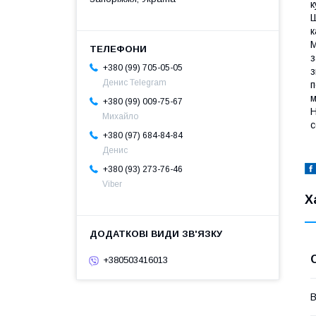
к
Ш
к
М
з
+380 (99) 705-05-05
з
Денис Telegram
п
м
+380 (99) 009-75-67
Н
Михайло
с
+380 (97) 684-84-84
Денис
+380 (93) 273-76-46
Viber
Х
+380503416013
В