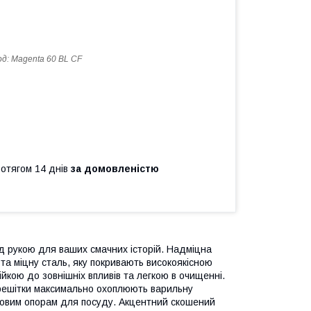
од:
Magenta 60 BL CF
ротягом 14 днів
за домовленістю
д рукою для ваших смачних історій. Надміцна
 та міцну сталь, яку покривають високоякісною
йкою до зовнішніх впливів та легкою в очищенні.
і решітки максимально охоплюють варильну
тковим опорам для посуду. Акцентний скошений