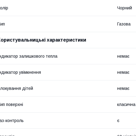
олір
Чорний
ип
Газова
Користувальницькі характеристики
ндикатор залишкового тепла
немає
ндикатор увімкнення
немає
локування дітей
немає
ип поверхні
класична
аз-контроль
є