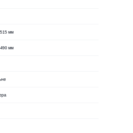
515 мм
490 мм
ьне
ера