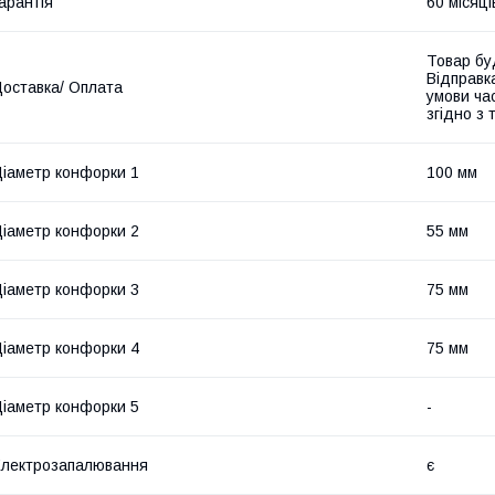
арантія
60 місяці
Товар бу
Відправк
оставка/ Оплата
умови час
згідно з
іаметр конфорки 1
100 мм
іаметр конфорки 2
55 мм
іаметр конфорки 3
75 мм
іаметр конфорки 4
75 мм
іаметр конфорки 5
-
лектрозапалювання
є