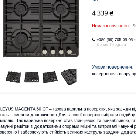
4 339 ₴
Немає в наявності
К
+380 (99) 705-05-05
Денис Telegram
повернення товару п
LEYUS MAGENTA 60 CF – газова варильна поверхня, яка завжди пі
таль – синонім довговічності Для газової поверхні вибрали надійну
маллю. Так варильна поверхня стає глянцевою та привабливою, сті
авунні решітки з додатковими опорами Міцні та витривалі чавунн
оверхню і забезпечують стійкість великих каструль завдяки дода