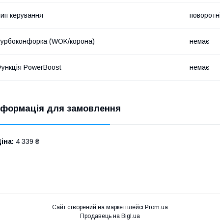
ип керування
поворотн
урбоконфорка (WOK/корона)
немає
ункція PowerBoost
немає
нформація для замовлення
іна:
4 339 ₴
Сайт створений на маркетплейсі
Prom.ua
Продавець на Bigl.ua