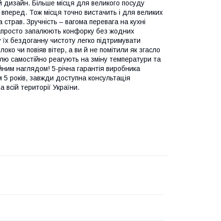
ий дизайн. Більше місця для великого посуду
 вперед. Тож місця точно вистачить і для великих
 страв. Зручність – вагома перевага на кухні
апросто запалюють конфорку без жодних
у їх бездоганну чистоту легко підтримувати
ко чи повіяв вітер, а ви й не помітили як згасло
лю самостійно реагують на зміну температури та
йним наглядом! 5-річна гарантія виробника
5 років, завжди доступна консультація
а всій території України.