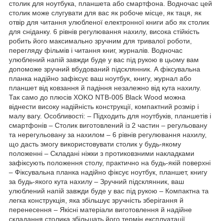
столик для ноутбука, планшета або смартфона. Водночас цей
столик може слугувати для вас як робоче місце, як таця, як
отвір для читання улюбленої електронної книги або як столик
для сніданку. 6 рівнів регулювання нахилу, висока стійкість
робить його максимально зручним для тривалої роботи,
перегляду фільмів і читання книг, журналів. Водночас
улюблений напій завжди буде у вас під рукою в цьому вам
допоможе зручний вбудований підсклянник. А фіксувальна
планка надійно зафіксує ваш ноутбук, книгу, журнал або
планшет від ковзання й падіння незалежно від кута нахилу.
Так само до плюсів XOKO NTB-005 Black Wood можна
віднести високу надійність конструкції, компактний розмір і
малу вагу. Особливості: – Підходить для ноутбуків, планшетів і
смартфонів – Столик виготовлений із 2 частин – регульовану
та нерегульовану за нахилом – 6 рівнів регулювання нахилу,
що дасть змогу використовувати столик у будь-якому
положенні – Складані ніжки з протиковзними накладками
зафіксують положення столу, практично на будь-якій поверхні
– Фіксувальна планка надійно фіксує ноутбук, планшет, книгу
за будь-якого кута нахилу – Зручний підсклянник, ваш
улюблений напій завжди буде у вас під рукою – Компактна та
легка конструкція, яка збільшує зручність зберігання й
перенесення – Якісні матеріали виготовлення й надійне
складання столика збільшать його термін експлуатації