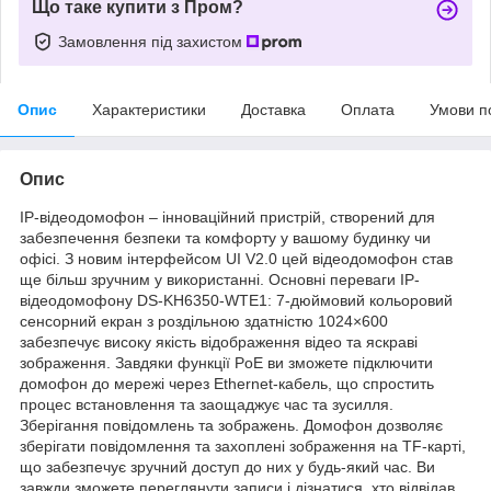
Що таке купити з Пром?
Замовлення під захистом
Опис
Характеристики
Доставка
Оплата
Умови п
Опис
IP-відеодомофон – інноваційний пристрій, створений для
забезпечення безпеки та комфорту у вашому будинку чи
офісі. З новим інтерфейсом UI V2.0 цей відеодомофон став
ще більш зручним у використанні. Основні переваги IP-
відеодомофону DS-KH6350-WTE1: 7-дюймовий кольоровий
сенсорний екран з роздільною здатністю 1024×600
забезпечує високу якість відображення відео та яскраві
зображення. Завдяки функції PoE ви зможете підключити
домофон до мережі через Ethernet-кабель, що спростить
процес встановлення та заощаджує час та зусилля.
Зберігання повідомлень та зображень. Домофон дозволяє
зберігати повідомлення та захоплені зображення на TF-карті,
що забезпечує зручний доступ до них у будь-який час. Ви
завжди зможете переглянути записи і дізнатися, хто відвідав