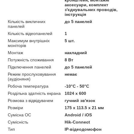
аксесуари, комплект
з'єднувальних проводів,
інструкція
Кількість викличних
до 5 панелей
панелей
Кількість відеопанелей
1
Максимум внутрішніх
5 шт.
моніторів
Монтаж
накладний
Потужність споживання
8 Вт
Підключення панелей
до 5 панелей
Режим прослуховування
немає
(аудіоняня)
Робоча температура
-10°C - 50°C
Роздільна здатність екрана
1024 х 600
Розмова з відвідувачем
гучний зв'язок
Розміри
175 х 113.5 х 21 мм
Сумісна ОС
Android / iOS
Сумісність
Hik-Connect
Тип
IP-відеодомофон