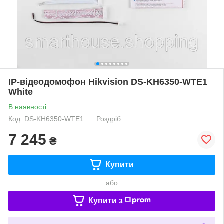
IP-відеодомофон Hikvision DS-KH6350-WТE1
White
В наявності
Код: DS-KH6350-WТE1
Роздріб
7 245
₴
Купити
або
Купити з