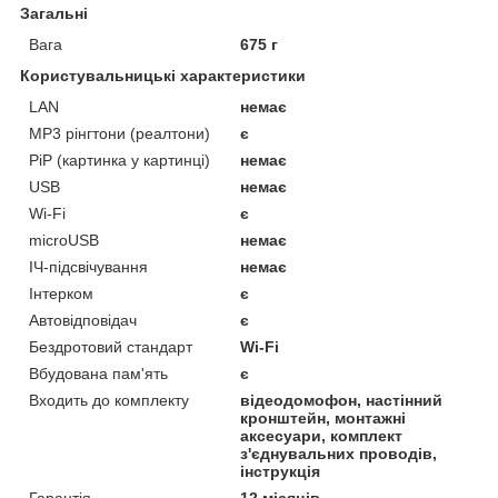
Загальні
Вага
675 г
Користувальницькі характеристики
LAN
немає
MP3 рінгтони (реалтони)
є
PiP (картинка у картинці)
немає
USB
немає
Wi-Fi
є
microUSB
немає
ІЧ-підсвічування
немає
Інтерком
є
Автовідповідач
є
Бездротовий стандарт
Wi-Fi
Вбудована пам'ять
є
Входить до комплекту
відеодомофон, настінний
кронштейн, монтажні
аксесуари, комплект
з'єднувальних проводів,
інструкція
Гарантія
12 місяців