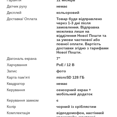
Датчик руху
немає
Дисплей
кольоровий
Доставка/ Оплата
Товар буде відправлено
через 1-3 дні після
замовлення. Відправка
можлива лише на
відділення Нової Пошти та
за умови часткової або
повної оплати. Вартість
доставки згідно з тарифами
Нової Пошти.
Діагональ екрана
7"
Харчування
PoE / 12 В
Запис
фото
Карта пам'яті
microSD 128 ГБ
Квадратор
немає
Керування
сенсорний екран +
мобільний додаток
Керування замком
є
Колір
чорний із сріблястим
Комплектація
відеодомофон, настінний
кронштейн, монтажні