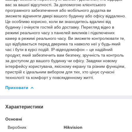
вас за вашої відсутності. За допомогою клієнтського
програмного забезпечення або мобільного додатка ви
зможете відчиняти двері вашого будинку або офісу віддалено.
Це особливо корисно, коли ви знаходитесь вдалині від
будинку і очікуєте гостей або доставку. Перегляд відео в
режимі реального часу з панелей викликів і підключених
камер в режимі реального часу. Ви зможете контролювати те,
що відбувається перед дверима та навколо неї у будь-який
час і бути в курсі подій. IP-відеодомофон – це надійний
продукт, який забезпечить вам безпеку, зручність та контроль
за доступом до вашого будинку чи офісу. Завдяки новому
інтерфейсу користувача, якісному екрану та різним функціям,
пристрій є ідеальним вибором для тих, хто цінує сучасні
технології та комфорт у повсякденному житті.
Приховати
Характеристики
Основні
Виробник
Hikvision