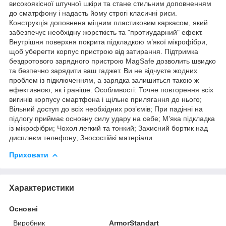
високоякісної штучної шкіри та стане стильним доповненням
до сматрфону і надасть йому строгі класичні риси.
Конструкція доповнена міцним пластиковим каркасом, який
забезпечує необхідну жорсткість та "протиударний" ефект.
Внутрішня поверхня покрита підкладкою м’якої мікрофібри,
щоб уберегти корпус пристрою від затирання. Підтримка
бездротового зарядного пристрою MagSafe дозволить швидко
та безпечно зарядити ваш гаджет. Ви не відчуєте жодних
проблем із підключенням, а зарядка залишиться такою ж
ефективною, як і раніше. Особливості: Точне повторення всіх
вигинів корпусу смартфона і щільне прилягання до нього;
Вільний доступ до всіх необхідних роз’ємів; При падінні на
підлогу приймає основну силу удару на себе; М’яка підкладка
із мікрофібри; Чохол легкий та тонкий; Захисний бортик над
дисплеєм телефону; Зносостійкі матеріали.
Приховати
Характеристики
Основні
Виробник
ArmorStandart