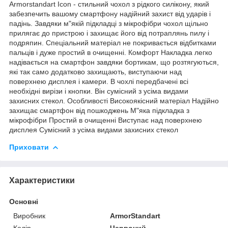
Armorstandart Icon - стильний чохол з рідкого силікону, який
забезпечить вашому смартфону надійний захист від ударів і
падінь. Завдяки м"якій підкладці з мікрофібри чохол щільно
прилягає до пристрою і захищає його від потраплянь пилу і
подряпин. Спеціальний матеріал не покривається відбитками
пальців і дуже простий в очищенні. Комфорт Накладка легко
надівається на смартфон завдяки бортикам, що розтягуються,
які так само додатково захищають, виступаючи над
поверхнею дисплея і камери. В чохлі передбачені всі
необхідні вирізи і кнопки. Він сумісний з усіма видами
захисних стекол. Особливості Високоякісний матеріал Надійно
захищає смартфон від пошкоджень М"яка підкладка з
мікрофібри Простий в очищенні Виступає над поверхнею
дисплея Сумісний з усіма видами захисних стекол
Приховати
Характеристики
Основні
Виробник
ArmorStandart
Колір
Червоний