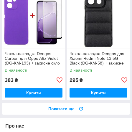
Чохол-накладка Dengos
Чохол-накладка Dengos для
Carbon для Oppo A6x Violet
Xiaomi Redmi Note 13 5G
(DG-KM-193) + захисне скло
Black (DG-KM-58) + захисне
скло
В наявності
В наявності
383
295
₴
₴
Купити
Купити
Показати ще
Про нас