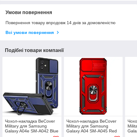
Умови повернення
Повернення товару впродовж 14 днів за домовленістю
Всі умови повернення
Подібні товари компанії
Чохол-накладка BeCover
Чохол-накладка BeCover
Чохо
Military для Samsung
Military для Samsung
Mili
Galaxy A04e SM-A042 Blue
Galaxy A04 SM-A045 Red
Gala
(708806)
(708218)
Blac