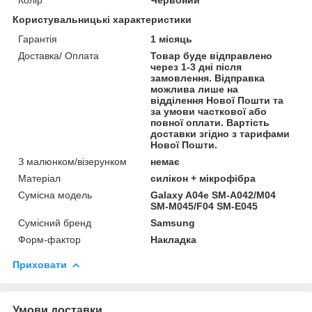
Користувальницькі характеристики
Гарантія
1 місяць
Доставка/ Оплата
Товар буде відправлено
через 1-3 дні після
замовлення. Відправка
можлива лише на
відділення Нової Пошти та
за умови часткової або
повної оплати. Вартість
доставки згідно з тарифами
Нової Пошти.
З малюнком/візерунком
немає
Матеріал
силікон + мікрофібра
Сумісна модель
Galaxy A04e SM-A042/M04
SM-M045/F04 SM-E045
Сумісний бренд
Samsung
Форм-фактор
Накладка
Приховати
Умови доставки