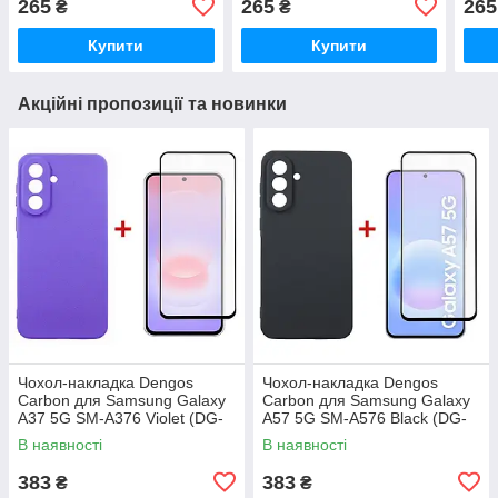
265
265
265
₴
₴
Купити
Купити
Акційні пропозиції та новинки
Чохол-накладка Dengos
Чохол-накладка Dengos
Carbon для Samsung Galaxy
Carbon для Samsung Galaxy
A37 5G SM-A376 Violet (DG-
A57 5G SM-A576 Black (DG-
KM-201) + захисне скло
KM-195) + захисне скло
В наявності
В наявності
383
383
₴
₴