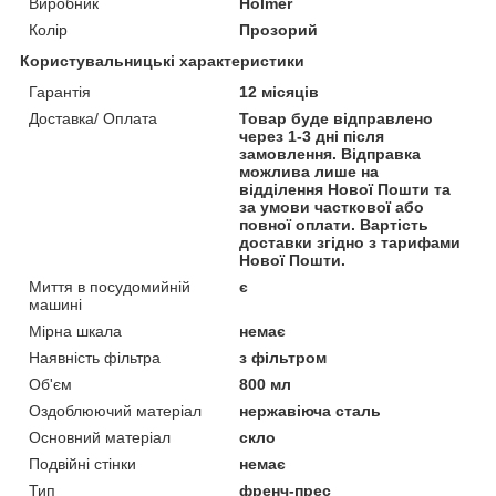
Виробник
Holmer
Колір
Прозорий
Користувальницькі характеристики
Гарантія
12 місяців
Доставка/ Оплата
Товар буде відправлено
через 1-3 дні після
замовлення. Відправка
можлива лише на
відділення Нової Пошти та
за умови часткової або
повної оплати. Вартість
доставки згідно з тарифами
Нової Пошти.
Миття в посудомийній
є
машині
Мірна шкала
немає
Наявність фільтра
з фільтром
Об'єм
800 мл
Оздоблюючий матеріал
нержавіюча сталь
Основний матеріал
скло
Подвійні стінки
немає
Тип
френч-прес