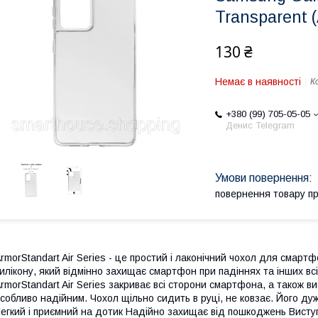
Transparent
130 ₴
Немає в наявності
К
+380 (99) 705-05-05
Денис Telegram
повернення товару п
rmorStandart Air Series - це простий і лаконічний чохол для смартф
илікону, який відмінно захищає смартфон при падіннях та інших в
rmorStandart Air Series закриває всі сторони смартфона, а також 
собливо надійним. Чохол щільно сидить в руці, не ковзає. Його ду
егкий і приємний на дотик Надійно захищає від пошкоджень Висту