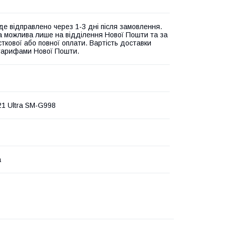
де відправлено через 1-3 дні після замовлення.
а можлива лише на відділення Нової Пошти та за
ткової або повної оплати. Вартість доставки
 тарифами Нової Пошти.
21 Ultra SM-G998
а