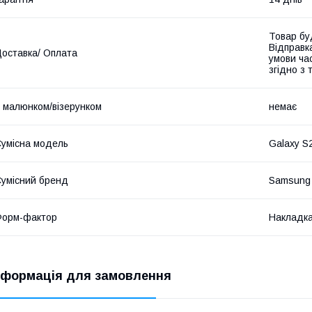
Товар бу
Відправк
оставка/ Оплата
умови час
згідно з
 малюнком/візерунком
немає
умісна модель
Galaxy S
умісний бренд
Samsung
Форм-фактор
Накладк
нформація для замовлення