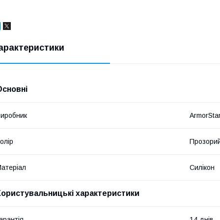
арактеристики
Основні
иробник
ArmorSta
олір
Прозори
атеріал
Силікон
Користувальницькі характеристики
арантія
14 днів