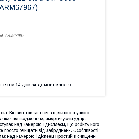
 (ARM67967)
од:
ARM67967
ротягом 14 днів
за домовленістю
она. Він виготовляється з щільного гнучкого
сіляких пошкодженнях, амортизуючи удар.
виступає над камерою і дисплеєм, що робить його
же просто очищати від забруднень. Особливості:
пає над камерою і діспеем Простий в очищенні