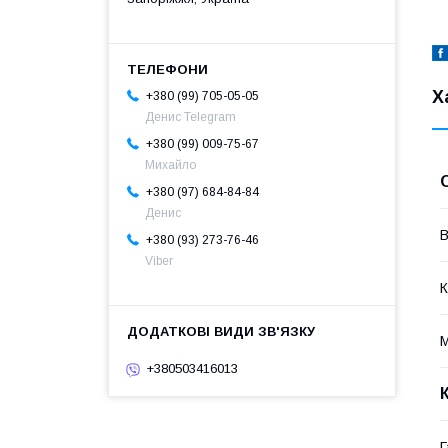
Х
+380 (99) 705-05-05
Денис Telegram
+380 (99) 009-75-67
Михайло
+380 (97) 684-84-84
Денис
В
+380 (93) 273-76-46
Viber
К
М
+380503416013
Г