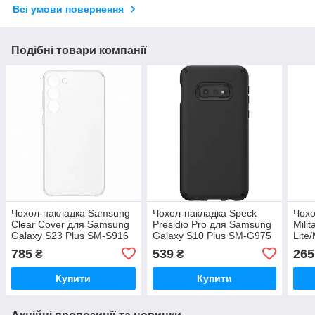
Всі умови повернення
Подібні товари компанії
Чохол-накладка Samsung
Чохол-накладка Speck
Чохо
Clear Cover для Samsung
Presidio Pro для Samsung
Mili
Galaxy S23 Plus SM-S916
Galaxy S10 Plus SM-G975
Lite/
Transparent (EF-
Black (124605-1050)
5G N
785
539
265
₴
₴
QS916CTEGRU)
Купити
Купити