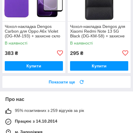
Чохол-накладка Dengos
Чохол-накладка Dengos для
Carbon для Oppo A6x Violet
Xiaomi Redmi Note 13 5G
(DG-KM-193) + захисне скло
Black (DG-KM-58) + захисне
скло
В наявності
В наявності
383
295
₴
₴
Купити
Купити
Показати ще
Про нас
95% позитивних з 259 відгуків за рік
Працює з 14.10.2014
м. Запоріжжя