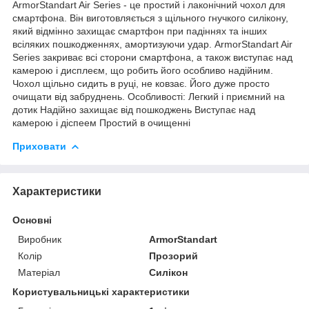
ArmorStandart Air Series - це простий і лаконічний чохол для
смартфона. Він виготовляється з щільного гнучкого силікону,
який відмінно захищає смартфон при падіннях та інших
всіляких пошкодженнях, амортизуючи удар. ArmorStandart Air
Series закриває всі сторони смартфона, а також виступає над
камерою і дисплеєм, що робить його особливо надійним.
Чохол щільно сидить в руці, не ковзає. Його дуже просто
очищати від забруднень. Особливості: Легкий і приємний на
дотик Надійно захищає від пошкоджень Виступає над
камерою і діспеем Простий в очищенні
Приховати
Характеристики
Основні
Виробник
ArmorStandart
Колір
Прозорий
Матеріал
Силікон
Користувальницькі характеристики