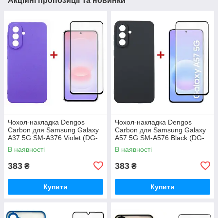
Акційні пропозиції та новинки
Чохол-накладка Dengos
Чохол-накладка Dengos
Carbon для Samsung Galaxy
Carbon для Samsung Galaxy
A37 5G SM-A376 Violet (DG-
A57 5G SM-A576 Black (DG-
KM-201) + захисне скло
KM-195) + захисне скло
В наявності
В наявності
383
383
₴
₴
Купити
Купити