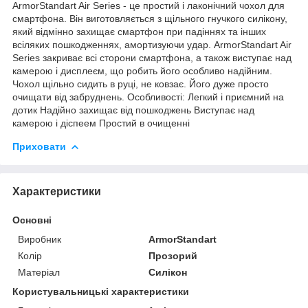
ArmorStandart Air Series - це простий і лаконічний чохол для
смартфона. Він виготовляється з щільного гнучкого силікону,
який відмінно захищає смартфон при падіннях та інших
всіляких пошкодженнях, амортизуючи удар. ArmorStandart Air
Series закриває всі сторони смартфона, а також виступає над
камерою і дисплеєм, що робить його особливо надійним.
Чохол щільно сидить в руці, не ковзає. Його дуже просто
очищати від забруднень. Особливості: Легкий і приємний на
дотик Надійно захищає від пошкоджень Виступає над
камерою і діспеем Простий в очищенні
Приховати
Характеристики
Основні
Виробник
ArmorStandart
Колір
Прозорий
Матеріал
Силікон
Користувальницькі характеристики