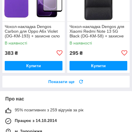
Чохол-накладка Dengos
Чохол-накладка Dengos для
Carbon для Oppo A6x Violet
Xiaomi Redmi Note 13 5G
(DG-KM-193) + захисне скло
Black (DG-KM-58) + захисне
скло
В наявності
В наявності
383
295
₴
₴
Купити
Купити
Показати ще
Про нас
95% позитивних з 259 відгуків за рік
Працює з 14.10.2014
м. Запоріжжя