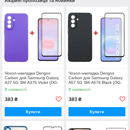
Акційні пропозиції та новинки
Чохол-накладка Dengos
Чохол-накладка Dengos
Carbon для Samsung Galaxy
Carbon для Samsung Galaxy
A37 5G SM-A376 Violet (DG-
A57 5G SM-A576 Black (DG-
KM-201) + захисне скло
KM-195) + захисне скло
В наявності
В наявності
383
383
₴
₴
Купити
Купити