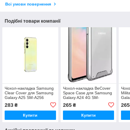
Всі умови повернення
Подібні товари компанії
Чохол-накладка Samsung
Чохол-накладка BeCover
Чохо
Clear Cover для Samsung
Space Case для Samsung
Mili
Galaxy A25 SM-A256
Galaxy A24 4G SM-
Gal
Transparent (GP-
A245/M34 5G SM-M346
Blue
283
265
265
₴
₴
FPA256VAATW)
Transparancy (708955)
Купити
Купити