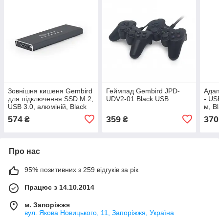
Зовнішня кишеня Gembird
Геймпад Gembird JPD-
Адап
для підключення SSD M.2,
UDV2-01 Black USB
- US
USB 3.0, алюміній, Black
м, B
(EE2280-U3C-01)
01)
574
359
370
₴
₴
Про нас
95% позитивних з 259 відгуків за рік
Працює з 14.10.2014
м. Запоріжжя
вул. Якова Новицького, 11, Запоріжжя, Україна