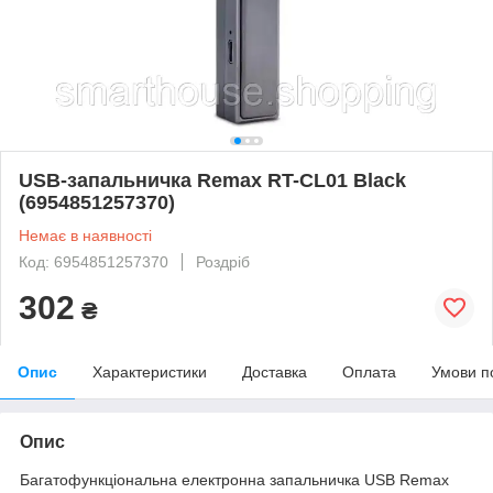
USB-запальничка Remax RT-CL01 Black
(6954851257370)
Немає в наявності
Код: 6954851257370
Роздріб
302
₴
Опис
Характеристики
Доставка
Оплата
Умови п
Опис
Багатофункціональна електронна запальничка USB Remax