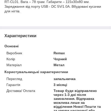
RT-CL01. Вага – 78 грам. Габарити – 115х30х80 мм.
Заряджання від порту USB - DC 5V/1.0A. Вбудовані кусачки
для нігтів.
Характеристики
Основні
Виробник
Remax
Колір
Чорний
Матеріал
Метал
Користувальницькі характеристики
Перегляд
запальничка
Гарантія
3 місяці
Доставка/ Оплата
Товар буде відправлено
через 1-3 дні після
замовлення. Відправка
можлива лише на
відділення Нової Пошти та
за умови часткової або