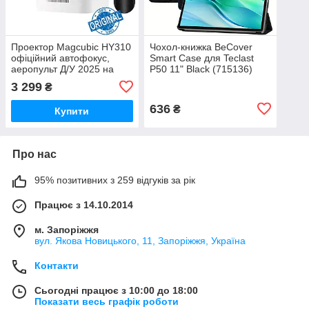
Проектор Magcubic HY310
Чохол-книжка BeCover
офіційний автофокус,
Smart Case для Teclast
аеропульт Д/У 2025 на
P50 11" Black (715136)
Android 11, 4K, Wi-Fi 6,
3 299
₴
Bluetooth 5.4 + промокоди
на ТБ
636
₴
Купити
Про нас
95% позитивних з 259 відгуків за рік
Працює з 14.10.2014
м. Запоріжжя
вул. Якова Новицького, 11, Запоріжжя, Україна
Контакти
Сьогодні працює з 10:00 до 18:00
Показати весь графік роботи