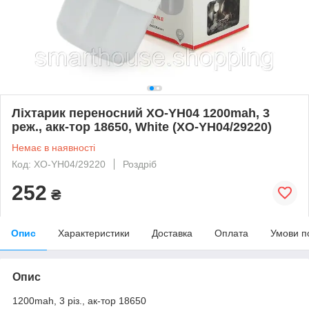
Ліхтарик переносний XO-YH04 1200mah, 3
реж., акк-тор 18650, White (XO-YH04/29220)
Немає в наявності
Код: XO-YH04/29220
Роздріб
252
₴
Опис
Характеристики
Доставка
Оплата
Умови п
Опис
1200mah, 3 різ., ак-тор 18650