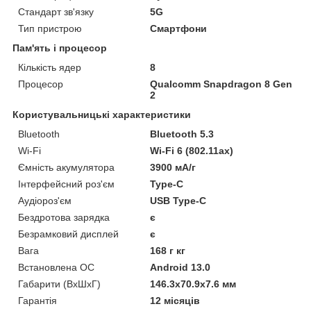
Стандарт зв'язку
5G
Тип пристрою
Смартфони
Пам'ять і процесор
Кількість ядер
8
Процесор
Qualcomm Snapdragon 8 Gen
2
Користувальницькі характеристики
Bluetooth
Bluetooth 5.3
Wi-Fi
Wi-Fi 6 (802.11ax)
Ємність акумулятора
3900 мА/г
Інтерфейсний роз'єм
Type-C
Аудіороз'єм
USB Type-C
Бездротова зарядка
є
Безрамковий дисплей
є
Вага
168 г кг
Встановлена ОС
Android 13.0
Габарити (ВхШхГ)
146.3x70.9x7.6 мм
Гарантія
12 місяців