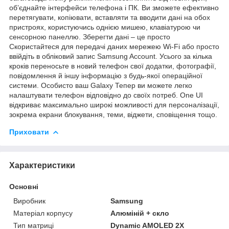
об’єднайте інтерфейси телефона і ПК. Ви зможете ефективно
перетягувати, копіювати, вставляти та вводити дані на обох
пристроях, користуючись однією мишею, клавіатурою чи
сенсорною панеллю. Зберегти дані – це просто
Скористайтеся для передачі даних мережею Wi-Fi або просто
ввійдіть в обліковий запис Samsung Account. Усього за кілька
кроків переносьте в новий телефон свої додатки, фотографії,
повідомлення й іншу інформацію з будь-якої операційної
системи. Особисто ваш Galaxy Тепер ви можете легко
налаштувати телефон відповідно до своїх потреб. One UI
відкриває максимально широкі можливості для персоналізації,
зокрема екрани блокування, теми, віджети, сповіщення тощо.
Приховати
Характеристики
Основні
Виробник
Samsung
Матеріал корпусу
Алюміній + скло
Тип матриці
Dynamic AMOLED 2X