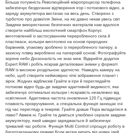
Більша потужність Революційний мікропроцесор телефона
забезпечує бездоганне відтворення ігор і потокового відео, а
заряду акумулятора вистачає на весь день. Створено з
турботою про довкілля Зміни, на які давно чекав увесь світ.
Завдяки використанню безпечних матеріалів нам вдалося
створити найбільш екологічний смартфон.Корпус
виготовлений із застосуванням переробленого скла й
пластмаси, кольори виготолені на основі природних
барвників, упаковку зроблено із переробленого паперу, а
захисну плівку вироблено на паперовій основі. Фотографуйте
зоряне небо Досконалість не знає меж. Відкрийте додаток
Expert RAW і робіть яскраві деталізовані знімки у форматі
RAW із високою роздільною здатністю. Наведіть камеру на
небо, щоб створити неймовірно чіткі зображення планет і
зірок. Жодних відблисків Грайте в ігри й переглядайте
потокове відео будь-де завдяки адаптивній видимості, яка
забезпечує оптимальні кольори і яскравість незалежно від
освітлення. Адаптивна частота оновлення 120 Гц підвищує
плавність прокручування, а спеціальна функція захищає очі
під час перегляду в темряві. Грайте довше Пора вкладатися в
ліжко? Авжеж ні. Грайте та дивіться улюблені серіали завдяки
акумулятору, який швидко заряджається й забезпечує
тривалий час роботи. Функція Multi Control спрощує роботу в
багатозадачному режимі Коли мозок кипить від нових ідей,