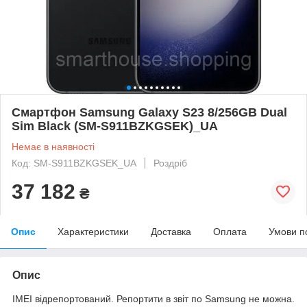
Смартфон Samsung Galaxy S23 8/256GB Dual
Sim Black (SM-S911BZKGSEK)_UA
Немає в наявності
Код: SM-S911BZKGSEK_UA
Роздріб
37 182
₴
Опис
Характеристики
Доставка
Оплата
Умови п
Опис
IMEI відрепортований. Репортити в звіт по Samsung не можна.