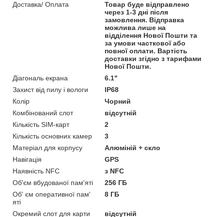
Доставка/ Оплата
Товар буде відправлено
через 1-3 дні після
замовлення. Відправка
можлива лише на
відділення Нової Пошти та
за умови часткової або
повної оплати. Вартість
доставки згідно з тарифами
Нової Пошти.
Діагональ екрана
6.1"
Захист від пилу і вологи
IP68
Колір
Чорний
Комбінований слот
відсутній
Кількість SIM-карт
2
Кількість основних камер
3
Матеріал для корпусу
Алюміній + скло
Навігація
GPS
Наявність NFC
з NFC
Об'єм вбудованої пам'яті
256 ГБ
Об' єм оперативної пам'
8 ГБ
яті
Окремий слот для карти
відсутній