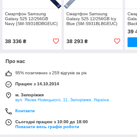
Смартфон Samsung
Смартфон Samsung
Сма
Galaxy S25 12/256GB
Galaxy S25 12/256GB Icy
Gala
Navy (SM-S931BDBGEUC)
Blue (SM-S931BLBGEUC)
Bla
39 
38 336
38 293
₴
₴
Про нас
95% позитивних з 259 відгуків за рік
Працює з 14.10.2014
м. Запоріжжя
вул. Якова Новицького, 11, Запоріжжя, Україна
Контакти
Сьогодні працює з 10:00 до 18:00
Показати весь графік роботи