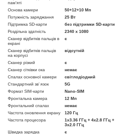
пам'яті
Основа камери
50+12+10 Мп
Потужність заряджання
25 Вт
Підтримка SD-карти
без підтримки SD-карти
Роздільна здатність
2340 x 1080
Сканер відбитків пальців в
є
екрані
Сканер відбитків пальців
відсутній
на корпусі
Сканер різкий
є
Сканер сітківки ока
немає
Спалах основної камери
світлодіодний
Стандартний зв’ язок
5G
Формат SIM-карти
Nano-SIM
Фронтальна камера
12 Мп
Фронтальний спалах
немає
Частота оновлення екрану
120 Гц
Частота процесора
1x3.36 ГГц + 4x2.8 ГГц +
3x2.0 ГГц
Швидка зарядка
є