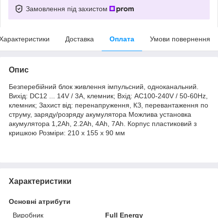
Замовлення під захистом
Характеристики
Доставка
Оплата
Умови повернення
Опис
Безперебійний блок живлення імпульсний, одноканальний.
Вихід: DC12 ... 14V / 3A, клемник; Вхід: AC100-240V / 50-60Hz,
клемник; Захист від: перенапруження, КЗ, перевантаження по
струму, заряду/розряду акумулятора Можлива установка
акумулятора 1,2Ah, 2.2Ah, 4Ah, 7Ah. Корпус пластиковий з
кришкою Розміри: 210 х 155 х 90 мм
Характеристики
Основні атрибути
Виробник
Full Energy