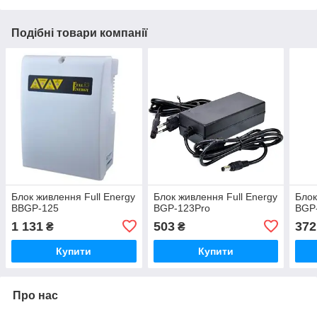
Подібні товари компанії
Блок живлення Full Energy
Блок живлення Full Energy
Блок
BBGP-125
BGP-123Pro
BGP-
1 131
503
372
₴
₴
Купити
Купити
Про нас