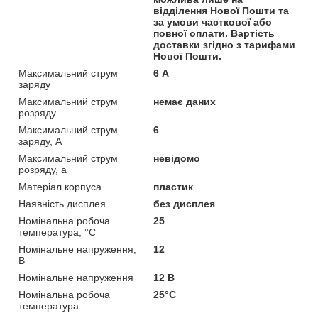
відділення Нової Пошти та
за умови часткової або
повної оплати. Вартість
доставки згідно з тарифами
Нової Пошти.
Максимальний струм
6 А
заряду
Максимальний струм
немає даних
розряду
Максимальний струм
6
заряду, А
Максимальний струм
невідомо
розряду, а
Матеріал корпуса
пластик
Наявність дисплея
без дисплея
Номінальна робоча
25
температура, °C
Номінальне напруження,
12
В
Номінальне напруження
12 В
Номінальна робоча
25°C
температура