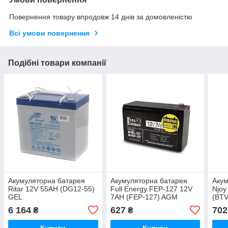
Повернення товару впродовж 14 днів за домовленістю
Всі умови повернення
Подібні товари компанії
Акумуляторна батарея
Акумуляторна батарея
Акум
Ritar 12V 55AH (DG12-55)
Full Energy FEP-127 12V
Njoy
GEL
7AH (FEP-127) AGM
(BT
AG
6 164
627
702
₴
₴
Купити
Купити