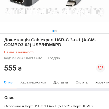
Док-станція Cablexpert USB-C 3-в-1 (A-CM-
COMBO3-02) USB/HDMI/PD
Немає в наявності
Код: A-CM-COMBO3-02
Роздріб
555
₴
Опис
Характеристики
Доставка
Оплата
Умови п
Опис
Особливості Порт USB 3.1 Gen 1 (5 Гбіт/с) Порт HDMI з