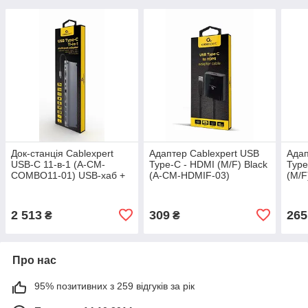
Док-станція Cablexpert
Адаптер Cablexpert USB
Адап
USB-C 11-в-1 (A-CM-
Type-C - HDMI (M/F) Black
Type
COMBO11-01) USB-хаб +
(A-CM-HDMIF-03)
(M/F
HDMI/VGA/PD/
CM-
картрідер/LAN/3.5-мм
аудіо
2 513
309
265
₴
₴
Про нас
95% позитивних з 259 відгуків за рік