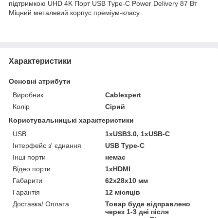
підтримкою UHD 4K Порт USB Type-C Power Delivery 87 Вт
Міцний металевий корпус преміум-класу
Характеристики
Основні атрибути
Виробник
Cablexpert
Колір
Сірий
Користувальницькі характеристики
USB
1хUSB3.0, 1хUSB-C
Інтерфейс з' єднання
USB Type-C
Інші порти
немає
Відео порти
1хHDMI
Габарити
62х28х10 мм
Гарантія
12 місяців
Доставка/ Оплата
Товар буде відправлено
через 1-3 дні після