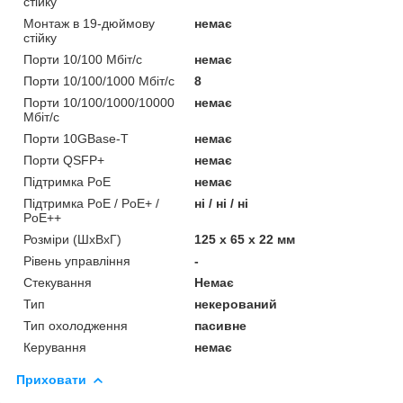
стійку
Монтаж в 19-дюймову
немає
стійку
Порти 10/100 Мбіт/с
немає
Порти 10/100/1000 Мбіт/с
8
Порти 10/100/1000/10000
немає
Мбіт/с
Порти 10GBase-T
немає
Порти QSFP+
немає
Підтримка PoE
немає
Підтримка PoE / PoE+ /
ні / ні / ні
PoE++
Розміри (ШхВхГ)
125 х 65 х 22 мм
Рівень управління
-
Стекування
Немає
Тип
некерований
Тип охолодження
пасивне
Керування
немає
Приховати