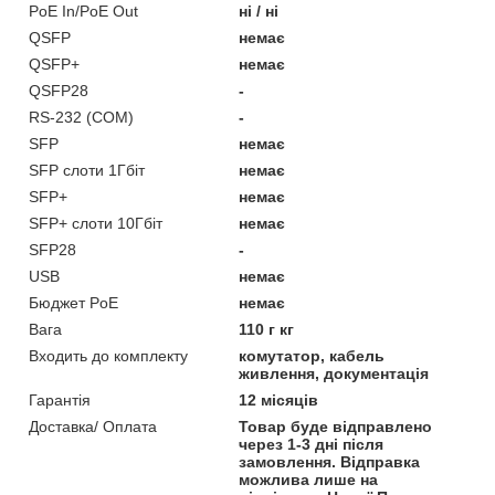
PoE In/PoE Out
ні / ні
QSFP
немає
QSFP+
немає
QSFP28
-
RS-232 (COM)
-
SFP
немає
SFP слоти 1Гбіт
немає
SFP+
немає
SFP+ слоти 10Гбіт
немає
SFP28
-
USB
немає
Бюджет PoE
немає
Вага
110 г кг
Входить до комплекту
комутатор, кабель
живлення, документація
Гарантія
12 місяців
Доставка/ Оплата
Товар буде відправлено
через 1-3 дні після
замовлення. Відправка
можлива лише на