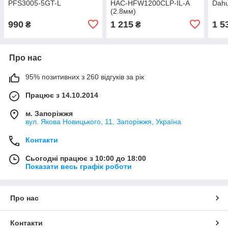
PFS3005-5GT-L
HAC-HFW1200CLP-IL-A
Dah
(2.8мм)
990
1 215
1 5
₴
₴
Про нас
95% позитивних з 260 відгуків за рік
Працює з 14.10.2014
м. Запоріжжя
вул. Якова Новицького, 11, Запоріжжя, Україна
Контакти
Сьогодні працює з 10:00 до 18:00
Показати весь графік роботи
Про нас
Контакти