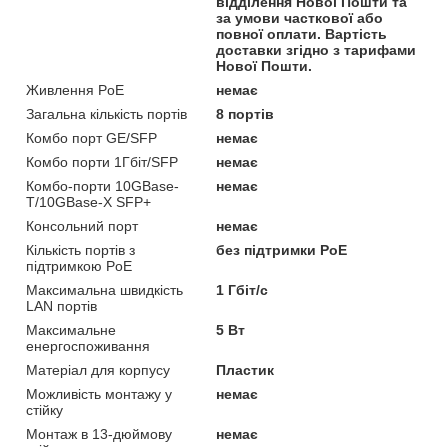
відділення Нової Пошти та
за умови часткової або
повної оплати. Вартість
доставки згідно з тарифами
Нової Пошти.
Живлення PoE
немає
Загальна кількість портів
8 портів
Комбо порт GE/SFP
немає
Комбо порти 1Гбіт/SFP
немає
Комбо-порти 10GBase-
немає
T/10GBase-X SFP+
Консольний порт
немає
Кількість портів з
без підтримки PoE
підтримкою PoE
Максимальна швидкість
1 Гбіт/с
LAN портів
Максимальне
5 Вт
енергоспоживання
Матеріал для корпусу
Пластик
Можливість монтажу у
немає
стійку
Монтаж в 13-дюймову
немає