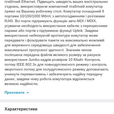
гігабітний Ethernet. Підвищить швидкість ваших магістральних
з’єднань, використовуючи компактний гігабітний комутатор
прямо на Вашому робочому столі. Комутатор оснащений 8
портами 10/100/1000 Мбіт/с з автопогодженням і роз’ємами
RJ45. Всі порти підтримують функцію авто-MDI / MDIX,
усуваючи необхідність використання кабелю з перехресними
парами або портів з підтримкою функції Uplink. Завдяки
використанню неблокуючій архітектури комутатор може
передавати і фільтрувати пакети на максимально можливій
для мережного середовища швидкості для забезпечення
максимальної пропускної здатності. Значним чином
поліпшена передача файлів великого розміру за рахунок
використання Jumbo-кадрів розміром 10 Кбайт. Контроль
потоку IEEE 802.3x для повнодуплексного режиму і контроль
зворотного потоку для полудуплексного режиму допомагають
уникнути перевантажень і забезпечують надійну передачу
даних, завдяки чому робота комутатора відрізняється
великою надійністю.
Приховати
Характеристики