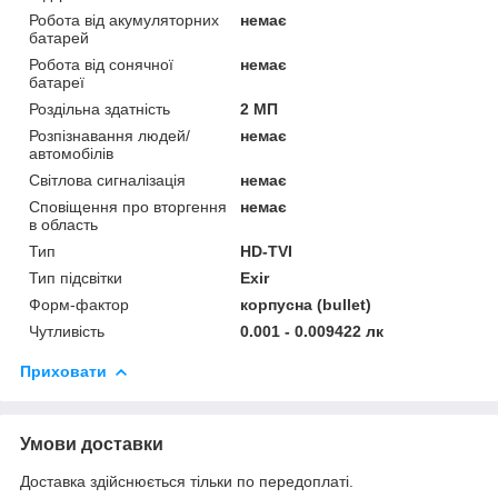
Робота від акумуляторних
немає
батарей
Робота від сонячної
немає
батареї
Роздільна здатність
2 МП
Розпізнавання людей/
немає
автомобілів
Світлова сигналізація
немає
Сповіщення про вторгення
немає
в область
Тип
HD-TVI
Тип підсвітки
Exir
Форм-фактор
корпусна (bullet)
Чутливість
0.001 - 0.009422 лк
Приховати
Умови доставки
Доставка здійснюється тільки по передоплаті.