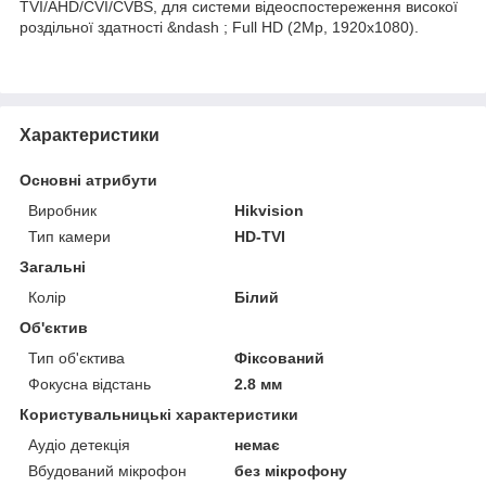
TVI/AHD/CVI/CVBS, для системи відеоспостереження високої
роздільної здатності &ndash ; Full HD (2Mp, 1920х1080).
Характеристики
Основні атрибути
Виробник
Hikvision
Тип камери
HD-TVI
Загальні
Колір
Білий
Об'єктив
Тип об'єктива
Фіксований
Фокусна відстань
2.8 мм
Користувальницькі характеристики
Аудіо детекція
немає
Вбудований мікрофон
без мікрофону