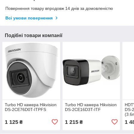
Повернення товару впродовж 14 днів за домовленістю
Всі умови повернення
Подібні товари компанії
Turbo HD камера Hikvision
Turbo HD камера Hikvision
HDTV
DS-2CE76D0T-ITPFS
DS-2CE16D3T-ITF
DS-2
(3.
1 125
1 215
1 4
₴
₴