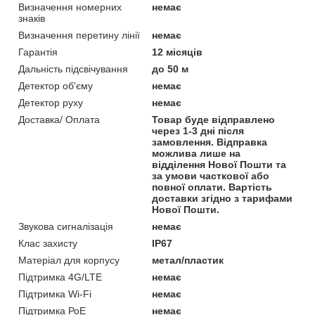
Визначення номерних
немає
знаків
Визначення перетину лінії
немає
Гарантія
12 місяців
Дальність підсвічування
до 50 м
Детектор об'єму
немає
Детектор руху
немає
Доставка/ Оплата
Товар буде відправлено
через 1-3 дні після
замовлення. Відправка
можлива лише на
відділення Нової Пошти та
за умови часткової або
повної оплати. Вартість
доставки згідно з тарифами
Нової Пошти.
Звукова сигналізація
немає
Клас захисту
IP67
Матеріал для корпусу
метал/пластик
Підтримка 4G/LTE
немає
Підтримка Wi-Fi
немає
Підтримка РоЕ
немає