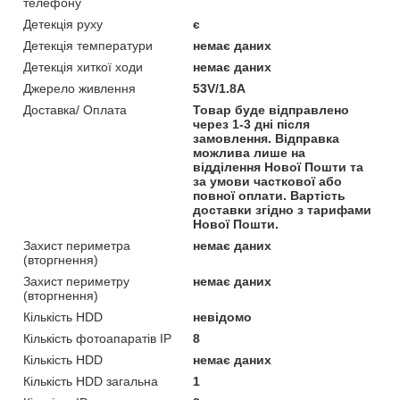
телефону
Детекція руху
є
Детекція температури
немає даних
Детекція хиткої ходи
немає даних
Джерело живлення
53V/1.8A
Доставка/ Оплата
Товар буде відправлено
через 1-3 дні після
замовлення. Відправка
можлива лише на
відділення Нової Пошти та
за умови часткової або
повної оплати. Вартість
доставки згідно з тарифами
Нової Пошти.
Захист периметра
немає даних
(вторгнення)
Захист периметру
немає даних
(вторгнення)
Кількість HDD
невідомо
Кількість фотоапаратів IP
8
Кількість HDD
немає даних
Кількість HDD загальна
1