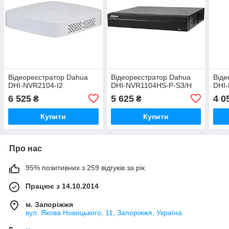
Відеореєстратор Dahua
Відеореєстратор Dahua
Віде
DHI-NVR2104-I2
DHI-NVR1104HS-P-S3/H
DHI
6 525
5 625
4 0
₴
₴
Купити
Купити
Про нас
95% позитивних з 259 відгуків за рік
Працює з 14.10.2014
м. Запоріжжя
вул. Якова Новицького, 11, Запоріжжя, Україна