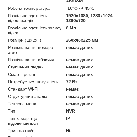
Android
Робоча температура
-10°C~ + 45°C
Роздільна здатність
1920х1080, 1280х1024,
відеовиходів
1280х720
Роздільна здатність запису
8 Мп
відео
Розміри (ШхВхГ)
260х48х225 мм
Розпізнавання номера
немає даних
авто
Розпізнавання обличчя
немає даних
Скупчення людей
немає даних
Смарт трекінг
немає даних
Потребується потужність
72 Вт
Стандарт Wi-Fi
немає
Структурний аналіз
немає даних
Теплова мапа
немає даних
Тип
NVR
Тип камер, що
IP
підключаються
Тривога (вх/в)
Ні.