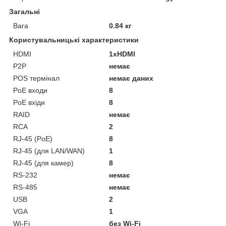
Загальні
Вага
0.84 кг
Користувальницькі характеристики
HDMI
1xHDMI
P2P
немає
POS термінал
немає даних
PoE входи
8
PoE вхіди
8
RAID
немає
RCA
2
RJ-45 (PoE)
8
RJ-45 (для LAN/WAN)
1
RJ-45 (для камер)
8
RS-232
немає
RS-485
немає
USB
2
VGA
1
Wi-Fi
без Wi-Fi