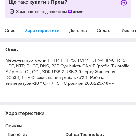
Що таке купити з Пром?
Замовлення під захистом
Опис
Характеристики
Доставка
Оплата
Умови 
Опис
Мережеві протоколи HTTP, HTTPS, TCP / IP, IPv4, IPv6, RTSP,
UDP, NTP, DHCP, DNS, P2P Сумісність ONVIF (profile T / profile
S / profile G), CGI, SDK USB 2 USB 2.0 порту Живлення
DC53В, 1.8A Споживана потужність <72Вт Робоча
температура -10 ° C ~ + 45 ° C розміри 260x225x48мм
Характеристики
Основні
Виробник
Dahua Technology