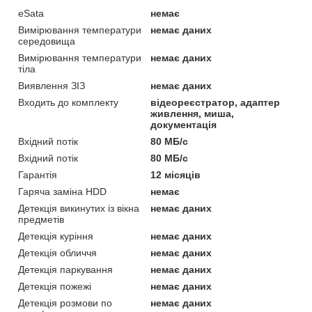
eSata
немає
Вимірювання температури
немає даних
середовища
Вимірювання температури
немає даних
тіла
Виявлення ЗІЗ
немає даних
Входить до комплекту
відеореєстратор, адаптер
живлення, миша,
документація
Вхідний потік
80 МБ/с
Вхідний потік
80 МБ/с
Гарантія
12 місяців
Гаряча заміна HDD
немає
Детекція викинутих із вікна
немає даних
предметів
Детекція куріння
немає даних
Детекція обличчя
немає даних
Детекція паркування
немає даних
Детекція пожежі
немає даних
Детекція розмови по
немає даних