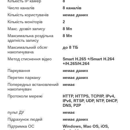
Кількість IP камер
8
Число каналів
8 каналів
Кількість користувачів
немає даних
Кількість моніторів
2
Макс. дозвіл запису
8 Мп
Максимальна роздільна
8 Мп
здатність запису
Максимальний обсяг
до 8 ТБ
накопичувача
Метод стиснення відео
Smart H.265 +/Smart H.264
+/H.265/H.264
Паркування
немає даних
Перетин паркану
немає даних
Попередньо встановлений
немає
накопичувач
Протоколи мережі
HTTP, HTTPS, TCP/IP, IPv4,
IPv6, RTSP, UDP, NTP, DHCP,
DNS, P2P
пульт ДУ
немає
Підрахунок людей
немає даних
Підтримка ОС
Windows, Mac OS, iOS,