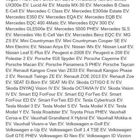
UX300e EV. Lucid Air EV. Mazda MX-30 EV. Mercedes B Class
E-Cell EV. Mercedes C Class EV. Mercedes E300de Estate EV.
Mercedes E350 EV. Mercedes EQA EV. Mercedes EQB EV.
Mercedes EQC 400 4Matic EV. Mercedes EQV 300 EV.
Mercedes GLE500e EV. Mercedes S500 PHEV. Mercedes SLS
EV. Mercedes Vito E-Cell Van EV. Mercedes Benz EQC EV. MG
ZS EV. Mini Countryman EV. Mini Countryman Cooper SE EV.
Mini Electric EV. Nissan Ariya EV. Nissan IMx EV. Nissan Leaf EV.
Nissan Leaf E-Plus EV. Peugeot e-2008 EV. Peugeot e-208 EV.
Polestar 2 EV. Porsche 918 Spyder EV. Porsche Cayenne EV.
Porsche Macan EV. Porsche Panamera S PHEV. Porsche Taycan
EV. Renault Kangoo Crew Van ZE33 EV. Renault Kangoo Phase
2 EV. Renault Twingo ZE EV. Renault ZOE 2013 EV. Renault Zoe
EV. SEAT El-Born EV. SEAT Mii EV. Skoda CITIGO E IV EV.
Skoda ENYAQ Vision IV EV. Skoda OCTAVIA IV EV. Skoda Vision
IV EV. Smart EQ ForFour EV. Smart EQ ForTwo EV. Smart
ForFour ED EV. Smart ForTwo ED EV. Tesla Cybertruck EV.
Tesla Model 3 EV. Tesla Model S EV. Tesla Model X EV. Tesla
Model Y EV. Tesla Roadster EV. Toyota Prius PHEV. Vauxhall
Corsa-e EV. Vauxhall Grandland X Hybrid EV. Vauxhall Mokka-e
EV. Vauxhall Vivaro-e Van EV. Volkswagen e-Golf EV.
Volkswagen e-Up EV. Volkswagen Golf 1.4 TSE EV. Volkswagen
Golf GTE PHEV. Volkswagen ID Neo EV. Volkswagen ID Vizzion