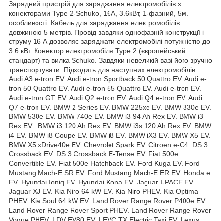
Зарядний пристрій для заряджання електромобілів з
конекторами Type 2-Schuko, 16A, 3.6кВт, 1-фазний, 5м.
особливості: Кабель для заряджання електромобілів
довжиною 5 метрів. Провід завдяки однофазній конструкції і
струму 16 А дозволяє заряджати електромобілі потужністю до
3.6 кВт. Конектор електромобіля Type 2 (європейський
стандарт) та вилка Schuko. Завдяки невеликій вазі його зручно
транспортувати. Підходить для наступних електромобілів:
Audi A3 e-tron EV. Audi e-tron Sportback 50 Quattro EV. Audi e-
tron 50 Quattro EV. Audi e-tron 55 Quattro EV. Audi e-tron EV.
Audi e-tron GT EV. Audi Q2 e-tron EV. Audi Q4 e-tron EV. Audi
Q7 e-tron EV. BMW 2 Series EV. BMW 225xe EV. BMW 330e EV.
BMW 530e EV. BMW 740e EV. BMW i3 94 Ah Rex EV. BMW i3
Rex EV . BMW i3 120 Ah Rex EV. BMW i3s 120 Ah Rex EV. BMW
i4 EV. BMW i8 Coupe EV. BMW i8 EV. BMW iX3 EV. BMW X5 EV.
BMW X5 xDrive40e EV. Chevrolet Spark EV. Citroen e-C4. DS 3
Crossback EV. DS 3 Crossback E-Tense EV. Fiat 500e
Convertible EV. Fiat 500e Hatchback EV. Ford Kuga EV. Ford
Mustang Mach-E SR EV. Ford Mustang Mach-E ER EV. Honda e
EV. Hyundai Ioniq EV. Hyundai Kona EV. Jaguar I-PACE EV.
Jaguar XJ EV. Kia Niro 64 kW EV. Kia Niro PHEV. Kia Optima
PHEV. Kia Soul 64 kW EV. Land Rover Range Rover P400e EV.
Land Rover Range Rover Sport PHEV. Land Rover Range Rover
Vogue PHEV. LDV EV80 EV. LEVC TX Electric Taxi EV. Lexus