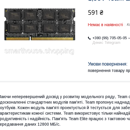
591 ₴
Немає в наявності
К
+380 (99) 705-05-05
Денис Telegram
повернення товару п
аючи неперевершений досвід у розвитку модельного ряду, Team об
досконаленні стандартних модулів пам'яті. Team пропонує наднадій
оутбуків. Кожен модуль пам'яті проектується й тестується для заб
арактеристикам кожної системи. Team використовує тільки найнад
родуктивність і надійність. Пам'ять Team Elite працює з тактовою 
ередавання даних 12800 МБ/с.