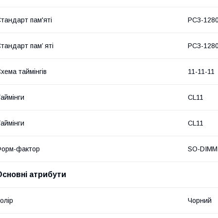
тандарт пам'яті
PC3-128
тандарт пам’ яті
PC3-128
хема таймінгів
11-11-11
аймінги
CL11
аймінги
CL11
Форм-фактор
SO-DIMM
Основні атрибути
олір
Чорний