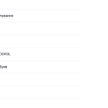
ічування
DDR3L
буків