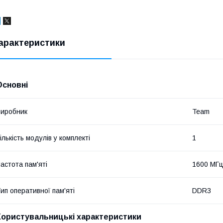
арактеристики
Основні
иробник
Team
ількість модулів у комплекті
1
астота пам'яті
1600 МГ
ип оперативної пам'яті
DDR3
Користувальницькі характеристики