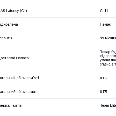
AS Latency (CL)
CL11
ідновлена
Немає
арантія
99 місяці
Товар бу
Відправк
оставка/ Оплата
умови час
згідно з
агальний об'єм пам`яті
8 ГБ
агальний об'єм памяті
8 ГБ
інійка пам'яті
Team Elit