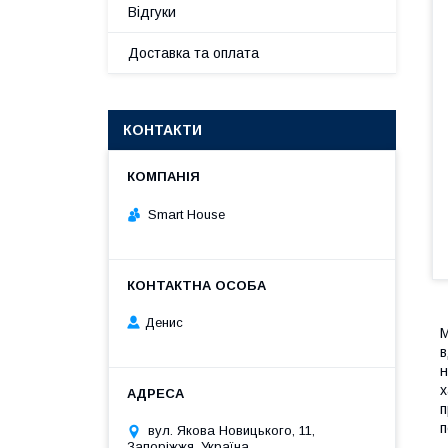
Відгуки
Доставка та оплата
КОНТАКТИ
Smart House
Денис
М
в
н
х
п
п
вул. Якова Новицького, 11,
Запоріжжя, Україна