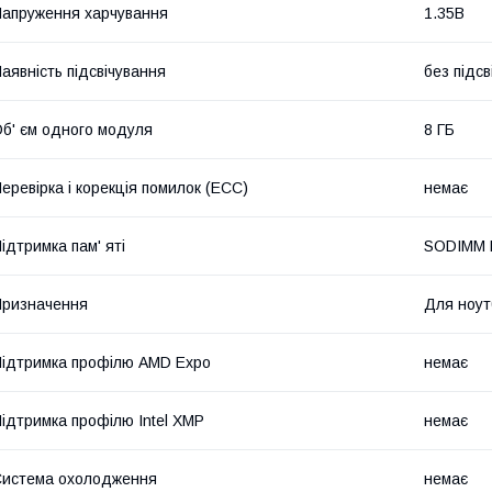
апруження харчування
1.35В
аявність підсвічування
без підсв
б' єм одного модуля
8 ГБ
еревірка і корекція помилок (ECC)
немає
ідтримка пам' яті
SODIMM 
ризначення
Для ноут
ідтримка профілю AMD Expo
немає
ідтримка профілю Intel XMP
немає
истема охолодження
немає