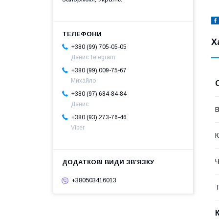
Х
+380 (99) 705-05-05
Денис Telegram
+380 (99) 009-75-67
Михайло
+380 (97) 684-84-84
Денис
В
+380 (93) 273-76-46
Viber
К
Ч
+380503416013
Т