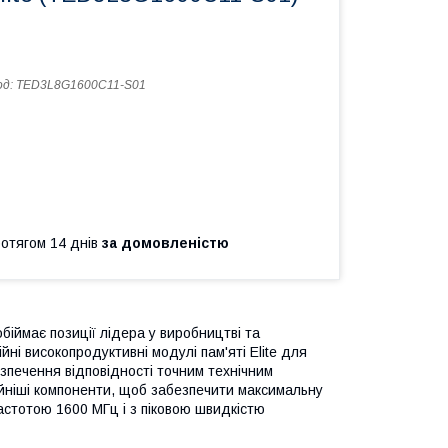
од:
TED3L8G1600C11-S01
ротягом 14 днів
за домовленістю
іймає позиції лідера у виробництві та
ні високопродуктивні модулі пам'яті Elite для
езпечення відповідності точним технічним
ійніші компоненти, щоб забезпечити максимальну
частотою 1600 МГц і з піковою швидкістю