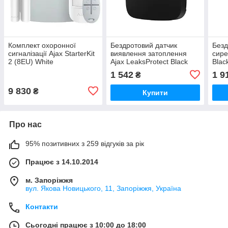
Комплект охоронної
Бездротовий датчик
Безд
сигналізації Ajax StarterKit
виявлення затоплення
сире
2 (8EU) White
Ajax LeaksProtect Black
Blac
(35974.102.WH1)
(38254.08.BL1)
1 542
1 9
₴
9 830
₴
Купити
Про нас
95% позитивних з 259 відгуків за рік
Працює з 14.10.2014
м. Запоріжжя
вул. Якова Новицького, 11, Запоріжжя, Україна
Контакти
Сьогодні працює з 10:00 до 18:00