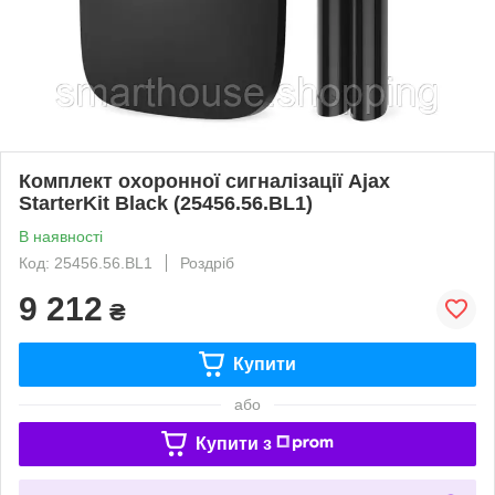
Комплект охоронної сигналізації Ajax
StarterKit Black (25456.56.BL1)
В наявності
Код: 25456.56.BL1
Роздріб
9 212
₴
Купити
або
Купити з