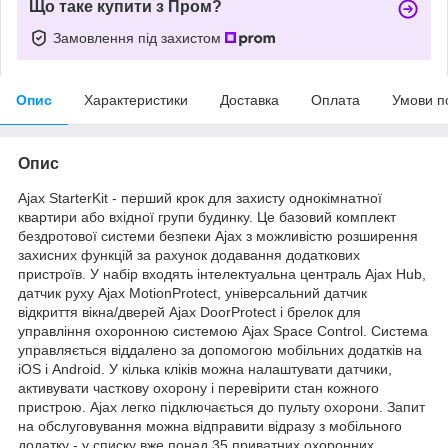
Що таке купити з Пром?
Замовлення під захистом
Опис
Характеристики
Доставка
Оплата
Умови п
Опис
Ajax StarterKit - перший крок для захисту однокімнатної
квартири або вхідної групи будинку. Це базовий комплект
бездротової системи безпеки Ajax з можливістю розширення
захисних функцій за рахунок додавання додаткових
пристроїв. У набір входять інтелектуальна централь Ajax Hub,
датчик руху Ajax MotionProtect, універсальний датчик
відкриття вікна/дверей Ajax DoorProtect і брелок для
управління охоронною системою Ajax Space Control. Система
управляється віддалено за допомогою мобільних додатків на
iOS і Android. У кілька кліків можна налаштувати датчики,
активувати часткову охорону і перевірити стан кожного
пристрою. Ajax легко підключається до пульту охорони. Запит
на обслуговування можна відправити відразу з мобільного
додатку - у списку вже понад 35 приватних охоронних