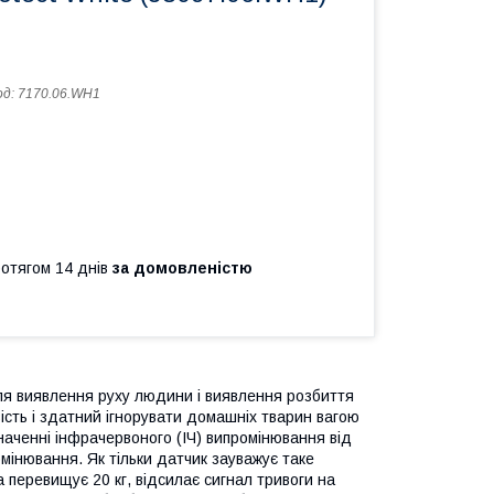
од:
7170.06.WH1
ротягом 14 днів
за домовленістю
ля виявлення руху людини і виявлення розбиття
ість і здатний ігнорувати домашніх тварин вагою
значенні інфрачервоного (ІЧ) випромінювання від
ромінювання. Як тільки датчик зауважує таке
на перевищує 20 кг, відсилає сигнал тривоги на