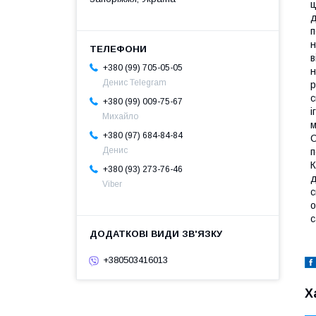
ц
д
п
н
в
+380 (99) 705-05-05
н
Денис Telegram
р
с
+380 (99) 009-75-67
і
Михайло
м
+380 (97) 684-84-84
C
Денис
п
К
+380 (93) 273-76-46
д
Viber
с
о
с
+380503416013
Х