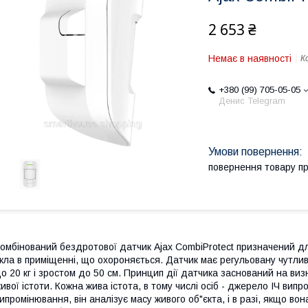
2 653 ₴
Немає в наявності
К
+380 (99) 705-05-05
Денис Telegram
повернення товару п
омбінований бездротової датчик Ajax CombiProtect призначений д
кла в приміщенні, що охороняється. Датчик має регульовану чутлив
о 20 кг і зростом до 50 см. Принцип дії датчика заснований на ви
ивої істоти. Кожна жива істота, в тому числі осіб - джерело ІЧ вип
ипромінювання, він аналізує масу живого об"єкта, і в разі, якщо во