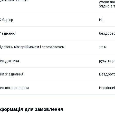
оставка/ Оплата
умови час
згідно з
К-бар'єр
Ні.
' єднання
бездрот
ідстань між приймачем і передавачем
12 м
ип датчика
руху та 
ип з' єднання
Бездрото
ип встановлення
Настінни
нформація для замовлення