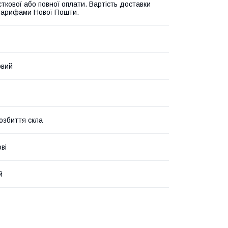
ткової або повної оплати. Вартість доставки
 тарифами Нової Пошти.
овий
розбиття скла
ві
й