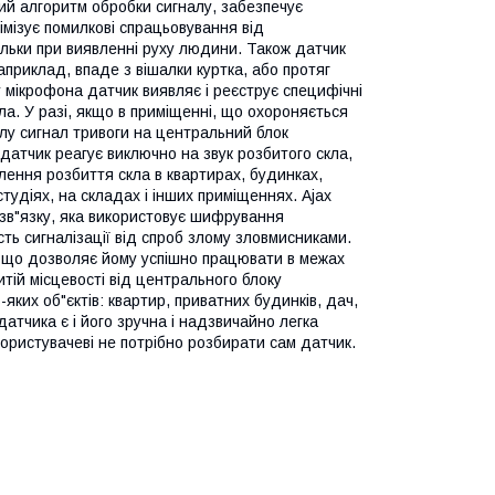
ний алгоритм обробки сигналу, забезпечує
німізує помилкові спрацьовування від
льки при виявленні руху людини. Також датчик
приклад, впаде з вішалки куртка, або протяг
у мікрофона датчик виявляє і реєструє специфічні
кла. У разі, якщо в приміщенні, що охороняється
алу сигнал тривоги на центральний блок
 датчик реагує виключно на звук розбитого скла,
влення розбиття скла в квартирах, будинках,
студіях, на складах і інших приміщеннях. Ajax
в"язку, яка використовує шифрування
сть сигналізації від спроб злому зловмисниками.
у, що дозволяє йому успішно працювати в межах
итій місцевості від центрального блоку
яких об"єктів: квартир, приватних будинків, дач,
датчика є і його зручна і надзвичайно легка
ористувачеві не потрібно розбирати сам датчик.