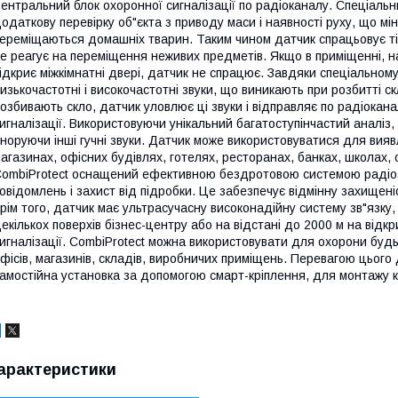
ентральний блок охоронної сигналізації по радіоканалу. Спеціаль
одаткову перевірку об"єкта з приводу маси і наявності руху, що мі
ереміщаються домашніх тварин. Таким чином датчик спрацьовує ті
е реагує на переміщення неживих предметів. Якщо в приміщенні, на
ідкриє міжкімнатні двері, датчик не спрацює. Завдяки спеціальном
изькочастотні і високочастотні звуки, що виникають при розбитті с
озбивають скло, датчик уловлює ці звуки і відправляє по радіокан
игналізації. Використовуючи унікальний багатоступінчастий аналіз,
гноруючи інші гучні звуки. Датчик може використовуватися для вия
агазинах, офісних будівлях, готелях, ресторанах, банках, школах, 
ombiProtect оснащений ефективною бездротовою системою радіоз
овідомлень і захист від підробки. Це забезпечує відмінну захищені
рім того, датчик має ультрасучасну високонадійну систему зв"язк
екількох поверхів бізнес-центру або на відстані до 2000 м на відкр
игналізації. CombiProtect можна використовувати для охорони будь-
фісів, магазинів, складів, виробничих приміщень. Перевагою цього 
амостійна установка за допомогою смарт-кріплення, для монтажу к
арактеристики