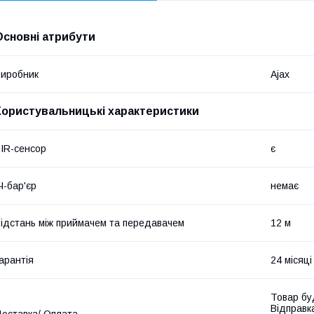
Основні атрибути
иробник
Ajax
Користувальницькі характеристики
IR-сенсор
є
Ч-бар'єр
немає
ідстань між приймачем та передавачем
12 м
арантія
24 місяці
Товар бу
Відправк