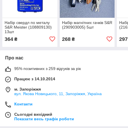
Набір свердл по металу
Набір магнітних гачків S&R
Набі
S&R Meister (108809130)
(290903005) 5шт
(216
13шт
364
268
297
₴
₴
Про нас
95% позитивних з 259 відгуків за рік
Працює з 14.10.2014
м. Запоріжжя
вул. Якова Новицького, 11, Запоріжжя, Україна
Контакти
Сьогодні вихідний
Показати весь графік роботи