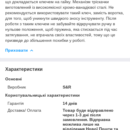
що докладається ключем на гайку. Механізм тріскачки
виготовлений із високоякісної хромо-ванадієвої сталі. Не
рекомендується використовувати такий ключ, замість воротка,
для того, щоб уникнути швидкого зносу інструменту. Після
роботи з таким ключем не забувайте відкручувати ручку в
нульове положення, щоб пружина, яка стискається під час
затягування, не втрачала своїх властивостей, тому що це
призведе до збільшення похибки у роботі.
Приховати
Характеристики
Основні
Виробник
S&R
Користувальницькі характеристики
Гарантія
14 днів
Доставка/ Оплата
Товар буде відправлено
через 1-3 дні після
замовлення. Відправка
можлива лише на
відділення Нової Пошти та