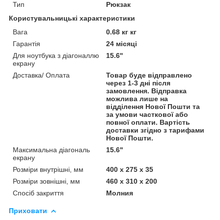
Тип
Рюкзак
Користувальницькі характеристики
Вага
0.68 кг кг
Гарантія
24 місяці
Для ноутбука з діагоналлю
15.6''
екрану
Доставка/ Оплата
Товар буде відправлено
через 1-3 дні після
замовлення. Відправка
можлива лише на
відділення Нової Пошти та
за умови часткової або
повної оплати. Вартість
доставки згідно з тарифами
Нової Пошти.
Максимальна діагональ
15.6"
екрану
Розміри внутрішні, мм
400 х 275 х 35
Розміри зовнішні, мм
460 х 310 х 200
Спосіб закриття
Молния
Приховати