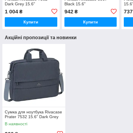
Dark Grey 15.6"
Black 15.6"
15.6
1 004
942
737
₴
₴
Купити
Купити
Акційні пропозиції та новинки
Сумка для ноутбука Rivacase
Prater 7532 15.6" Dark Grey
В наявності