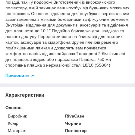
поїздці, так і у подорожі Виготовлений із високоякісного
поліестеру, який захищає ваш ноутбук від будь-яких можливих
пошкоджень Основне відділення для ноутбука з вертикальним
завантаженням з м’якими боковинами та фіксуючим ременем
Внутрішні відділення для документів, аксесуарів та відділення
для планшета до 10.1" Подвійна блискавка для швидкого та
легкого доступу Передня кишеня на блискавці для візитних
карток, аксесуарів та смартфона Зручні плечові ремені з
пом’якшеними лямками дозволять вам почуватися
комфортно навіть під час найдовшої подорожі 2 бічні кишені
для пляшок з водою або парасольки Пляшка: 750 мл
спортивна пляшка з нержавіючої сталі 18/10 (SS304)
Приховати
Характеристики
Основні
Виробник
RivaCase
Колір
Чорний
Матеріал
Поліестер