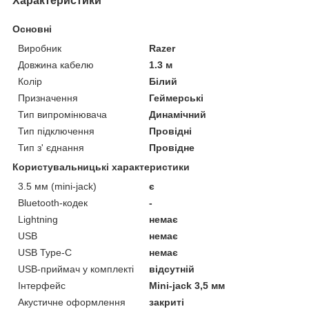
Характеристики
Основні
Виробник
Razer
Довжина кабелю
1.3 м
Колір
Білий
Призначення
Геймерські
Тип випромінювача
Динамічний
Тип підключення
Провідні
Тип з' єднання
Провідне
Користувальницькі характеристики
3.5 мм (mini-jack)
є
Bluetooth-кодек
-
Lightning
немає
USB
немає
USB Type-C
немає
USB-приймач у комплекті
відсутній
Інтерфейс
Mini-jack 3,5 мм
Акустичне оформлення
закриті