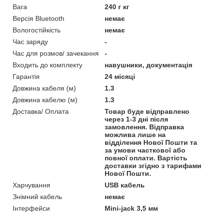
Вага
240 г кг
Версія Bluetooth
немає
Вологостійкість
немає
Час заряду
-
Час для розмов/ зачекання
-
Входить до комплекту
навушники, документація
Гарантія
24 місяці
Довжина кабеля (м)
1.3
Довжина кабелю (м)
1.3
Доставка/ Оплата
Товар буде відправлено
через 1-3 дні після
замовлення. Відправка
можлива лише на
відділення Нової Пошти та
за умови часткової або
повної оплати. Вартість
доставки згідно з тарифами
Нової Пошти.
Харчування
USB кабель
Знімний кабель
немає
Інтерфейси
Mini-jack 3,5 мм