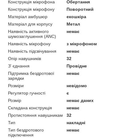
Конструкція мікрофона
Обертання
Конструкція мікрофону
Поворотний
Матеріал амбушюр
екошкіра
Матеріал для корпусу
Метал
Наявність активного
немає
шумозаглушення (ANC)
Наявність мікрофону
з мікрофоном
Наявність підсвічування
немає
Опір навушників
32
З' єднання
Провідне
Підтримка бездротової
немає
зарядки
Розміри
невідомо
Регулятор гучності
є
Розмір
немає даних
Складана конструкція
немає
Протистояння навушникам
32
Тип
накладні
Тип бездротового
немає
підключення