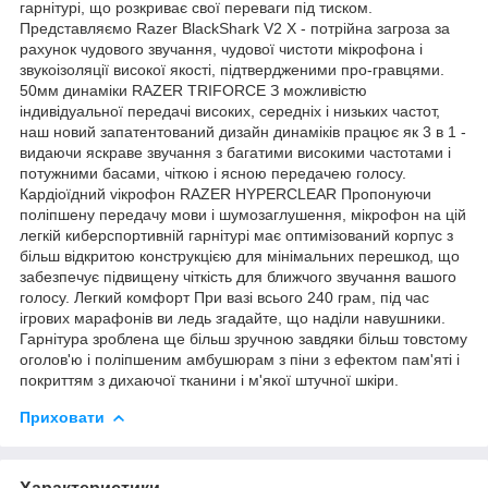
гарнітурі, що розкриває свої переваги під тиском.
Представляємо Razer BlackShark V2 X - потрійна загроза за
рахунок чудового звучання, чудової чистоти мікрофона і
звукоізоляції високої якості, підтвердженими про-гравцями.
50мм динаміки RAZER TRIFORCE З можливістю
індивідуальної передачі високих, середніх і низьких частот,
наш новий запатентований дизайн динаміків працює як 3 в 1 -
видаючи яскраве звучання з багатими високими частотами і
потужними басами, чіткою і ясною передачею голосу.
Кардіоїдний vікрофон RAZER HYPERCLEAR Пропонуючи
поліпшену передачу мови і шумозаглушення, мікрофон на цій
легкій киберспортивній гарнітурі має оптимізований корпус з
більш відкритою конструкцією для мінімальних перешкод, що
забезпечує підвищену чіткість для ближчого звучання вашого
голосу. Легкий комфорт При вазі всього 240 грам, під час
ігрових марафонів ви ледь згадайте, що наділи навушники.
Гарнітура зроблена ще більш зручною завдяки більш товстому
оголов'ю і поліпшеним амбушюрам з піни з ефектом пам'яті і
покриттям з дихаючої тканини і м'якої штучної шкіри.
Приховати