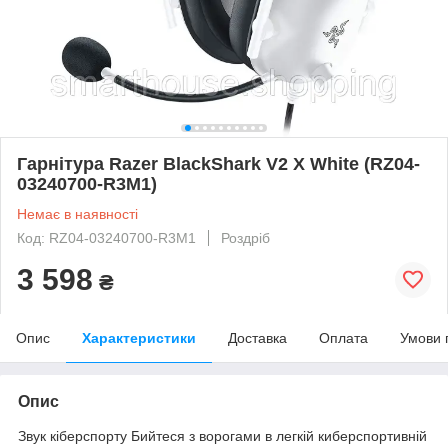
Гарнітура Razer BlackShark V2 X White (RZ04-
03240700-R3M1)
Немає в наявності
Код: RZ04-03240700-R3M1
Роздріб
3 598
₴
Опис
Характеристики
Доставка
Оплата
Умови 
Опис
Звук кіберспорту Бийтеся з ворогами в легкій киберспортивній