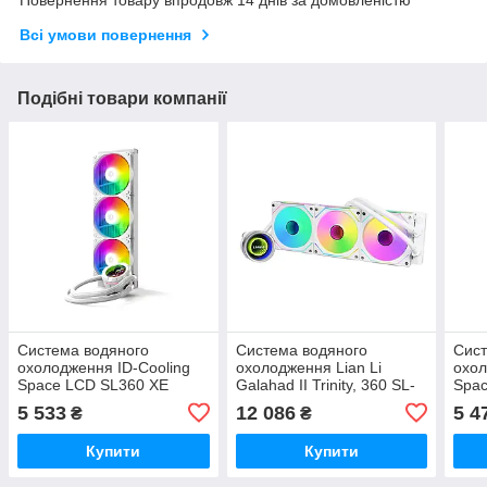
Повернення товару впродовж 14 днів за домовленістю
Всі умови повернення
Подібні товари компанії
Система водяного
Система водяного
Сист
охолодження ID-Cooling
охолодження Lian Li
охол
Space LCD SL360 XE
Galahad II Trinity, 360 SL-
Spa
White
Inf White
5 533
12 086
5 4
₴
₴
(G89.GA2T36INW.00)
Купити
Купити