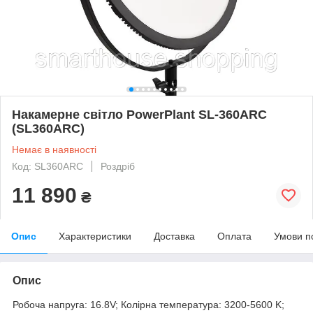
Накамерне світло PowerPlant SL-360ARC
(SL360ARC)
Немає в наявності
Код: SL360ARC
Роздріб
11 890
₴
Опис
Характеристики
Доставка
Оплата
Умови п
Опис
Робоча напруга: 16.8V; Колірна температура: 3200-5600 K;