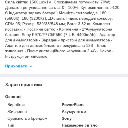
Сила світла: 1500Lux/1м; Споживаєма потужність: 70W;
Діапазон регулювання світла: 0 - 100%; Кут освітлення: >120;
Є індикатор заряду батареї; Кількість світлодіодів: 180
(5600К), 180 (3200К) LED-ламп; Індекс передачі кольору:
CRI> 95; Розмір: 539*38*548 мм; Вага: 3.32 кг; Комплект
поставки: - Постійне світло - Кріплення - 2*Акумуляторна
батарея Sony F970/F770/F550 (7.4 В, 4400mAh) - Адаптер
для акумуляторів - Зарядний пристрій для акумулятора -
Адаптер для автомобільного прикурювача 12В - Блок
живлення - Пульт дистанційного керування 2.4G - Чохол -
Інструкція англійською
Приховати
Характеристики
Основні
Виробник
PowerPlant
Живлення
Акумулятор
Сумісність з брендом
Sony
Тип
Накамерне світло