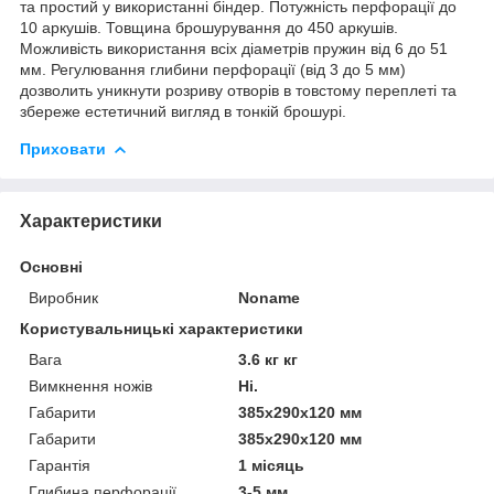
та простий у використанні біндер. Потужність перфорації до
10 аркушів. Товщина брошурування до 450 аркушів.
Можливість використання всіх діаметрів пружин від 6 до 51
мм. Регулювання глибини перфорації (від 3 до 5 мм)
дозволить уникнути розриву отворів в товстому переплеті та
збереже естетичний вигляд в тонкій брошурі.
Приховати
Характеристики
Основні
Виробник
Noname
Користувальницькі характеристики
Вага
3.6 кг кг
Вимкнення ножів
Ні.
Габарити
385х290х120 мм
Габарити
385х290х120 мм
Гарантія
1 місяць
Глибина перфорації
3-5 мм